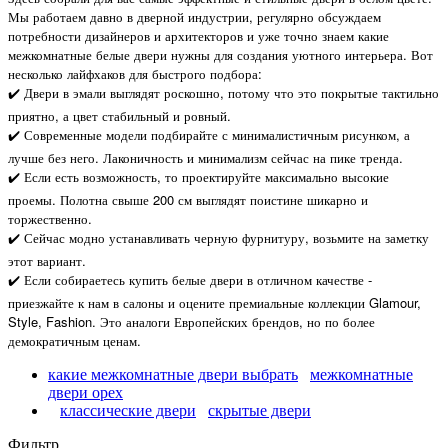
Мы работаем давно в дверной индустрии, регулярно обсуждаем
потребности дизайнеров и архитекторов и уже точно знаем какие
межкомнатные белые двери нужны для создания уютного интерьера. Вот
несколько лайфхаков для быстрого подбора:
✔️ Двери в эмали выглядят роскошно, потому что это покрытые тактильно
приятно, а цвет стабильный и ровный.
✔️ Современные модели подбирайте с минималистичным рисунком, а
лучше без него. Лаконичность и минимализм сейчас на пике тренда.
✔️ Если есть возможность, то проектируйте максимально высокие
проемы. Полотна свыше 200 см выглядят поистине шикарно и
торжественно.
✔️ Сейчас модно устанавливать черную фурнитуру, возьмите на заметку
этот вариант.
Если собираетесь купить белые двери в отличном качестве -
✔️
приезжайте к нам в салоны и оцените премиальные коллекции Glamour,
Style, Fashion. Это аналоги Европейских брендов, но по более
демократичным ценам.
какие межкомнатные двери выбрать
межкомнатные
двери орех
классические двери
скрытые двери
Фильтр