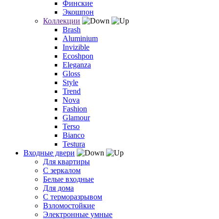
Финские
Экошпон
Коллекции
Brash
Aluminium
Invizible
Ecoshpon
Eleganza
Gloss
Style
Trend
Nova
Fashion
Glamour
Terso
Bianco
Testura
Входные двери
Для квартиры
С зеркалом
Белые входные
Для дома
С терморазрывом
Взломостойкие
Электронные умные