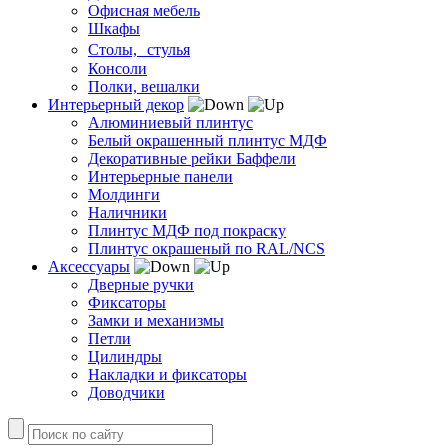
Офисная мебель
Шкафы
Столы, стулья
Консоли
Полки, вешалки
Интерьерный декор
Алюминиевый плинтус
Белый окрашенный плинтус МДФ
Декоративные рейки Баффели
Интерьерные панели
Молдинги
Наличники
Плинтус МДФ под покраску
Плинтус окрашеный по RAL/NCS
Аксессуары
Дверные ручки
Фиксаторы
Замки и механизмы
Петли
Цилиндры
Накладки и фиксаторы
Доводчики