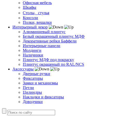
Офисная мебель
Шкафы
Столы, стулья
Консоли
Полки, вешалки
Интерьерный декор
Алюминиевый плинтус
Белый окрашенный плинтус МДФ
Декоративные рейки Баффели
Интерьерные панели
Молдинги
Наличники
Плинтус МДФ под покраску
Плинтус окрашеный по RAL/NCS
Аксессуары
Дверные ручки
Фиксаторы
Замки и механизмы
Петли
Цилиндры
Накладки и фиксаторы
Доводчики