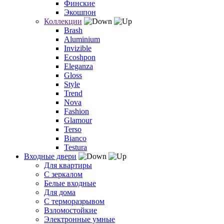
Финские
Экошпон
Коллекции
Brash
Aluminium
Invizible
Ecoshpon
Eleganza
Gloss
Style
Trend
Nova
Fashion
Glamour
Terso
Bianco
Testura
Входные двери
Для квартиры
С зеркалом
Белые входные
Для дома
С терморазрывом
Взломостойкие
Электронные умные