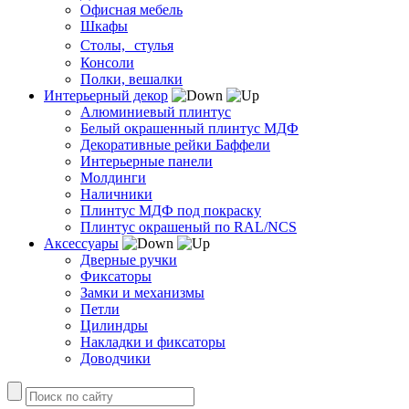
Офисная мебель
Шкафы
Столы, стулья
Консоли
Полки, вешалки
Интерьерный декор
Алюминиевый плинтус
Белый окрашенный плинтус МДФ
Декоративные рейки Баффели
Интерьерные панели
Молдинги
Наличники
Плинтус МДФ под покраску
Плинтус окрашеный по RAL/NCS
Аксессуары
Дверные ручки
Фиксаторы
Замки и механизмы
Петли
Цилиндры
Накладки и фиксаторы
Доводчики