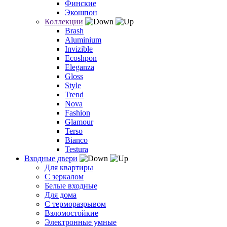
Финские
Экошпон
Коллекции
Brash
Aluminium
Invizible
Ecoshpon
Eleganza
Gloss
Style
Trend
Nova
Fashion
Glamour
Terso
Bianco
Testura
Входные двери
Для квартиры
С зеркалом
Белые входные
Для дома
С терморазрывом
Взломостойкие
Электронные умные