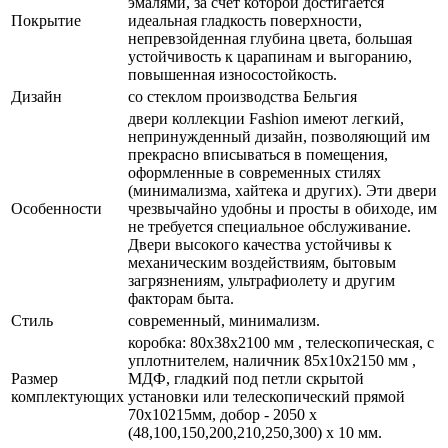
эмалями, за счет которой достигается
Покрытие
идеальная гладкость поверхности,
непревзойденная глубина цвета, большая
устойчивость к царапинам и выгоранию,
повышенная износостойкость.
Дизайн
со стеклом производства Бельгия
двери коллекции Fashion имеют легкий,
непринужденный дизайн, позволяющий им
прекрасно вписываться в помещения,
оформленные в современных стилях
(минимализма, хайтека и других). Эти двери
Особенности
чрезвычайно удобны и просты в обиходе, им
не требуется специальное обслуживание.
Двери высокого качества устойчивы к
механическим воздействиям, бытовым
загрязнениям, ультрафиолету и другим
факторам быта.
Стиль
современный, минимализм.
коробка: 80x38x2100 мм , телескопическая, с
уплотнителем, наличник 85x10x2150 мм ,
Размер
МДФ, гладкий под петли скрытой
комплектующих
установки или телескопический прямой
70x10215мм, добор - 2050 х
(48,100,150,200,210,250,300) х 10 мм.