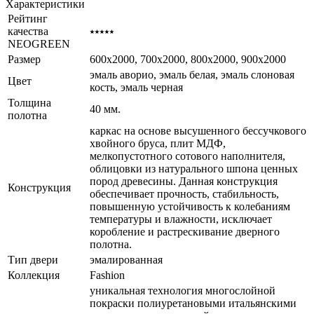
Характеристики
Рейтинг
качества
⭑⭑⭑⭑⭑
NEOGREEN
Размер
600x2000, 700x2000, 800x2000, 900x2000
эмаль аворио, эмаль белая, эмаль слоновая
Цвет
кость, эмаль черная
Толщина
40 мм.
полотна
каркас на основе высушенного бессучкового
хвойного бруса, плит МДФ,
мелкопустотного сотового наполнителя,
облицовки из натурального шпона ценных
пород древесины. Данная конструкция
Конструкция
обеспечивает прочность, стабильность,
повышенную устойчивость к колебаниям
температуры и влажности, исключает
коробление и растрескивание дверного
полотна.
Тип двери
эмалированная
Коллекция
Fashion
уникальная технология многослойной
покраски полиуретановыми итальянскими