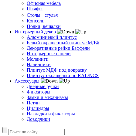
Офисная мебель
Шкафы
Столы, стулья
Консоли
Полки, вешалки
Интерьерный декор
Алюминиевый плинтус
Белый окрашенный плинтус МДФ
Декоративные рейки Баффели
Интерьерные панели
Молдинги
Наличники
Плинтус МДФ под покраску
Плинтус окрашеный по RAL/NCS
Аксессуары
Дверные ручки
Фиксаторы
Замки и механизмы
Петли
Цилиндры
Накладки и фиксаторы
Доводчики