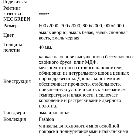
Поделиться
Рейтинг
качества
⭑⭑⭑⭑⭑
NEOGREEN
Размер
600x2000, 700x2000, 800x2000, 900x2000
эмаль аворио, эмаль белая, эмаль слоновая
Цвет
кость, эмаль черная
Толщина
40 мм.
полотна
каркас на основе высушенного бессучкового
хвойного бруса, плит МДФ,
мелкопустотного сотового наполнителя,
облицовки из натурального шпона ценных
пород древесины. Данная конструкция
Конструкция
обеспечивает прочность, стабильность,
повышенную устойчивость к колебаниям
температуры и влажности, исключает
коробление и растрескивание дверного
полотна.
Тип двери
эмалированная
Коллекция
Fashion
уникальная технология многослойной
покраски полиуретановыми итальянскими