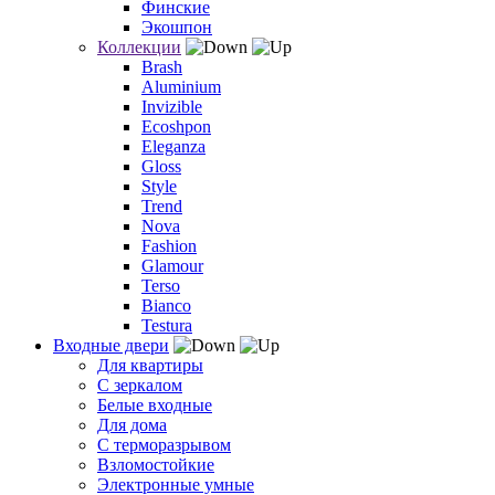
Финские
Экошпон
Коллекции
Brash
Aluminium
Invizible
Ecoshpon
Eleganza
Gloss
Style
Trend
Nova
Fashion
Glamour
Terso
Bianco
Testura
Входные двери
Для квартиры
С зеркалом
Белые входные
Для дома
С терморазрывом
Взломостойкие
Электронные умные