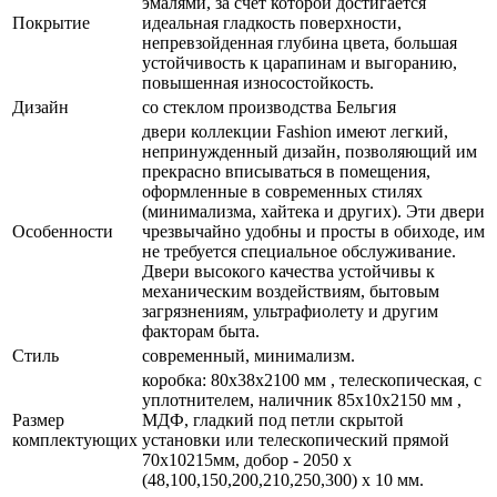
эмалями, за счет которой достигается
Покрытие
идеальная гладкость поверхности,
непревзойденная глубина цвета, большая
устойчивость к царапинам и выгоранию,
повышенная износостойкость.
Дизайн
со стеклом производства Бельгия
двери коллекции Fashion имеют легкий,
непринужденный дизайн, позволяющий им
прекрасно вписываться в помещения,
оформленные в современных стилях
(минимализма, хайтека и других). Эти двери
Особенности
чрезвычайно удобны и просты в обиходе, им
не требуется специальное обслуживание.
Двери высокого качества устойчивы к
механическим воздействиям, бытовым
загрязнениям, ультрафиолету и другим
факторам быта.
Стиль
современный, минимализм.
коробка: 80x38x2100 мм , телескопическая, с
уплотнителем, наличник 85x10x2150 мм ,
Размер
МДФ, гладкий под петли скрытой
комплектующих
установки или телескопический прямой
70x10215мм, добор - 2050 х
(48,100,150,200,210,250,300) х 10 мм.