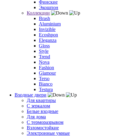
Финские
Экошпон
Коллекции
Brash
Aluminium
Invizible
Ecoshpon
Eleganza
Gloss
Style
Trend
Nova
Fashion
Glamour
Terso
Bianco
Testura
Входные двери
Для квартиры
С зеркалом
Белые входные
Для дома
С терморазрывом
Взломостойкие
Электронные умные