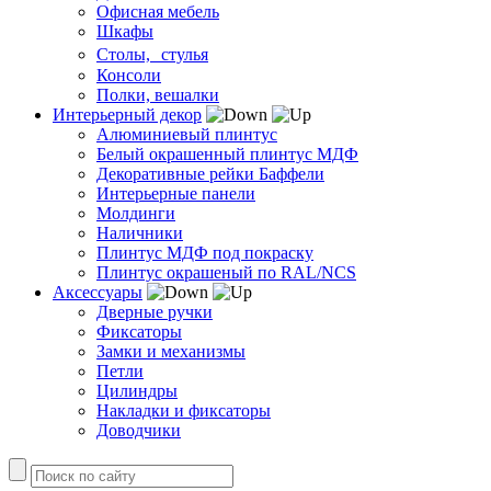
Офисная мебель
Шкафы
Столы, стулья
Консоли
Полки, вешалки
Интерьерный декор
Алюминиевый плинтус
Белый окрашенный плинтус МДФ
Декоративные рейки Баффели
Интерьерные панели
Молдинги
Наличники
Плинтус МДФ под покраску
Плинтус окрашеный по RAL/NCS
Аксессуары
Дверные ручки
Фиксаторы
Замки и механизмы
Петли
Цилиндры
Накладки и фиксаторы
Доводчики