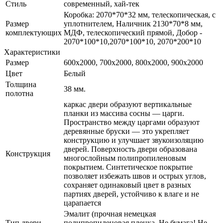
Стиль
современный, хай-тек
Коробка: 2070*70*32 мм, телескопическая, с
Размер
уплотнителем, Наличник 2130*70*8 мм,
комплектующих
МДФ, телескопический прямой, Добор -
2070*100*10,2070*100*10, 2070*200*10
Характеристики
Размер
600x2000, 700x2000, 800x2000, 900x2000
Цвет
Белый
Толщина
38 мм.
полотна
каркас двери образуют вертикальные
планки из массива сосны — царги.
Пространство между царгами образуют
деревянные бруски — это укрепляет
конструкцию и улучшает звукоизоляцию
дверей. Поверхность двери образована
Конструкция
многослойным полипропиленовым
покрытием. Синтетическое покрытие
позволяет избежать швов и острых углов,
сохраняет одинаковый цвет в разных
партиях дверей, устойчиво к влаге и не
царапается
Эмалит (прочная немецкая
Тип двери
полипропиленовая пленка. Не бумага! Не