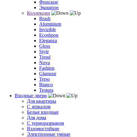
Финские
Экошпон
Коллекции
Brash
Aluminium
Invizible
Ecoshpon
Eleganza
Gloss
Style
Trend
Nova
Fashion
Glamour
Terso
Bianco
Testura
Входные двери
Для квартиры
С зеркалом
Белые входные
Для дома
С терморазрывом
Взломостойкие
Электронные умные