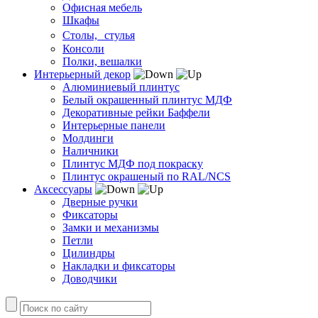
Офисная мебель
Шкафы
Столы, стулья
Консоли
Полки, вешалки
Интерьерный декор
Алюминиевый плинтус
Белый окрашенный плинтус МДФ
Декоративные рейки Баффели
Интерьерные панели
Молдинги
Наличники
Плинтус МДФ под покраску
Плинтус окрашеный по RAL/NCS
Аксессуары
Дверные ручки
Фиксаторы
Замки и механизмы
Петли
Цилиндры
Накладки и фиксаторы
Доводчики