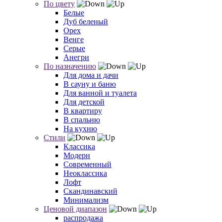
По цвету
Белые
Дуб беленый
Орех
Венге
Серые
Анегри
По назначению
Для дома и дачи
В сауну и баню
Для ванной и туалета
Для детской
В квартиру
В спальню
На кухню
Стили
Классика
Модерн
Современный
Неоклассика
Лофт
Скандинавский
Минимализм
Ценовой диапазон
распродажа