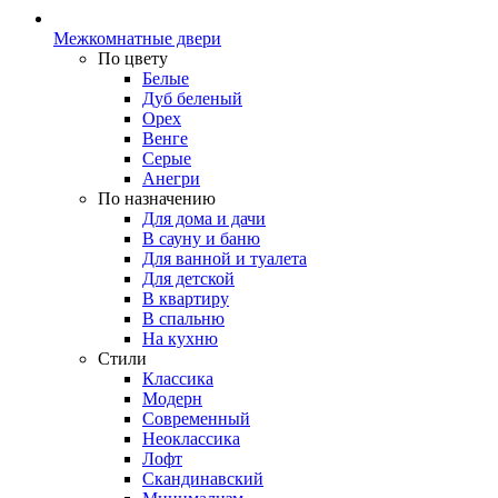
Межкомнатные двери
По цвету
Белые
Дуб беленый
Орех
Венге
Серые
Анегри
По назначению
Для дома и дачи
В сауну и баню
Для ванной и туалета
Для детской
В квартиру
В спальню
На кухню
Стили
Классика
Модерн
Современный
Неоклассика
Лофт
Скандинавский