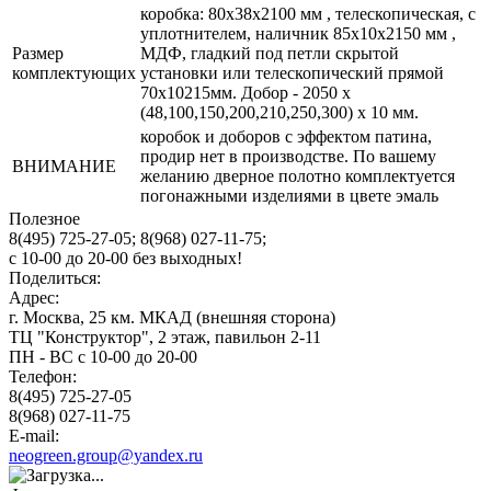
коробка: 80x38x2100 мм , телескопическая, с
уплотнителем, наличник 85x10x2150 мм ,
Размер
МДФ, гладкий под петли скрытой
комплектующих
установки или телескопический прямой
70x10215мм. Добор - 2050 х
(48,100,150,200,210,250,300) х 10 мм.
коробок и доборов с эффектом патина,
продир нет в производстве. По вашему
ВНИМАНИЕ
желанию дверное полотно комплектуется
погонажными изделиями в цвете эмаль
Полезное
8(495) 725-27-05;
8(968) 027-11-75;
с
10-00
до
20-00
без выходных!
Поделиться:
Адрес:
г. Москва, 25 км. МКАД (внешняя сторона)
ТЦ "Конструктор", 2 этаж, павильон 2-11
ПН - ВС с 10-00 до 20-00
Телефон:
8(495) 725-27-05
8(968) 027-11-75
E-mail:
neogreen.group@yandex.ru