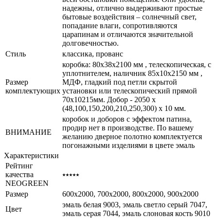
надежны, отлично выдерживают простые
бытовые воздействия – солнечный свет,
попадание влаги, сопротивляются
царапинам и отличаются значительной
долговечностью.
Стиль
классика, прованс
коробка: 80x38x2100 мм , телескопическая, с
уплотнителем, наличник 85x10x2150 мм ,
Размер
МДФ, гладкий под петли скрытой
комплектующих
установки или телескопический прямой
70x10215мм. Добор - 2050 х
(48,100,150,200,210,250,300) х 10 мм.
коробок и доборов с эффектом патина,
продир нет в производстве. По вашему
ВНИМАНИЕ
желанию дверное полотно комплектуется
погонажными изделиями в цвете эмаль
Характеристики
Рейтинг
качества
⭑⭑⭑⭑⭑
NEOGREEN
Размер
600x2000, 700x2000, 800x2000, 900x2000
эмаль белая 9003, эмаль светло серый 7047,
Цвет
эмаль серая 7044, эмаль слоновая кость 9010