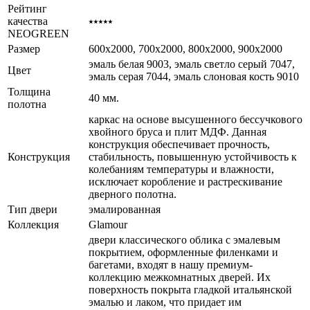
Рейтинг
качества
⭑⭑⭑⭑⭑
NEOGREEN
Размер
600x2000, 700x2000, 800x2000, 900x2000
эмаль белая 9003, эмаль светло серый 7047,
Цвет
эмаль серая 7044, эмаль слоновая кость 9010
Толщина
40 мм.
полотна
каркас на основе высушенного бессучкового
хвойного бруса и плит МДФ. Данная
конструкция обеспечивает прочность,
Конструкция
стабильность, повышенную устойчивость к
колебаниям температуры и влажности,
исключает коробление и растрескивание
дверного полотна.
Тип двери
эмалированная
Коллекция
Glamour
двери классического облика с эмалевым
покрытием, оформленные филенками и
багетами, входят в нашу премиум-
коллекцию межкомнатных дверей. Их
поверхность покрыта гладкой итальянской
эмалью и лаком, что придает им