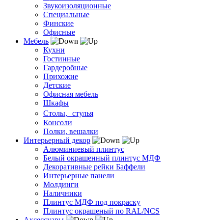
Звукоизоляционные
Специальные
Финские
Офисные
Мебель
Кухни
Гостинные
Гардеробные
Прихожие
Детские
Офисная мебель
Шкафы
Столы, стулья
Консоли
Полки, вешалки
Интерьерный декор
Алюминиевый плинтус
Белый окрашенный плинтус МДФ
Декоративные рейки Баффели
Интерьерные панели
Молдинги
Наличники
Плинтус МДФ под покраску
Плинтус окрашеный по RAL/NCS
Аксессуары