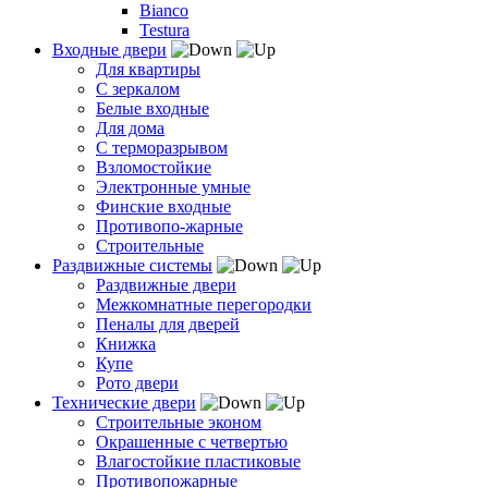
Bianco
Testura
Входные двери
Для квартиры
С зеркалом
Белые входные
Для дома
С терморазрывом
Взломостойкие
Электронные умные
Финские входные
Противопо-жарные
Строительные
Раздвижные системы
Раздвижные двери
Межкомнатные перегородки
Пеналы для дверей
Книжка
Купе
Рото двери
Технические двери
Строительные эконом
Окрашенные с четвертью
Влагостойкие пластиковые
Противопожарные