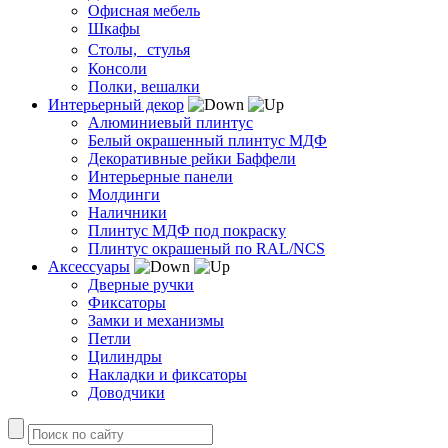
Офисная мебель
Шкафы
Столы, стулья
Консоли
Полки, вешалки
Интерьерный декор
Алюминиевый плинтус
Белый окрашенный плинтус МДФ
Декоративные рейки Баффели
Интерьерные панели
Молдинги
Наличники
Плинтус МДФ под покраску
Плинтус окрашеный по RAL/NCS
Аксессуары
Дверные ручки
Фиксаторы
Замки и механизмы
Петли
Цилиндры
Накладки и фиксаторы
Доводчики