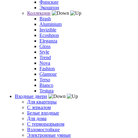
Финские
Экошпон
Коллекции
Brash
Aluminium
Invizible
Ecoshpon
Eleganza
Gloss
Style
Trend
Nova
Fashion
Glamour
Terso
Bianco
Testura
Входные двери
Для квартиры
С зеркалом
Белые входные
Для дома
С терморазрывом
Взломостойкие
Электронные умные