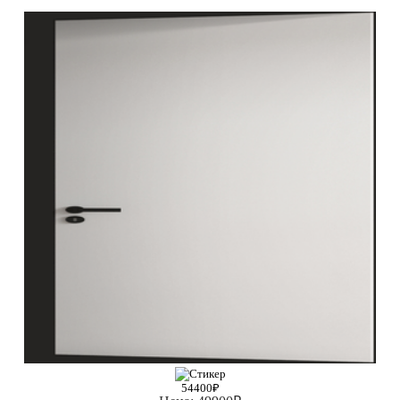
54400₽