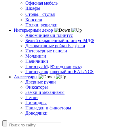
Офисная мебель
Шкафы
Столы, стулья
Консоли
Полки, вешалки
Интерьерный декор
Алюминиевый плинтус
Белый окрашенный плинтус МДФ
Декоративные рейки Баффели
Интерьерные панели
Молдинги
Наличники
Плинтус МДФ под покраску
Плинтус окрашеный по RAL/NCS
Аксессуары
Дверные ручки
Фиксаторы
Замки и механизмы
Петли
Цилиндры
Накладки и фиксаторы
Доводчики