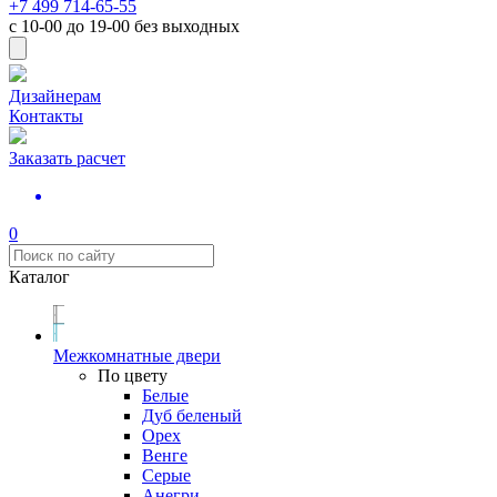
+7 499 714-65-55
с
10-00
до
19-00
без выходных
Дизайнерам
Контакты
Заказать расчет
0
Каталог
Межкомнатные двери
По цвету
Белые
Дуб беленый
Орех
Венге
Серые
Анегри