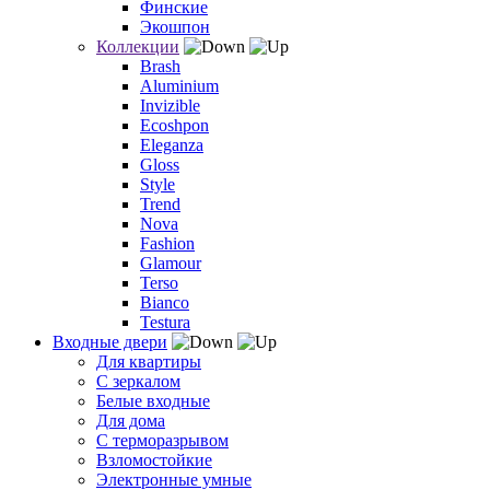
Финские
Экошпон
Коллекции
Brash
Aluminium
Invizible
Ecoshpon
Eleganza
Gloss
Style
Trend
Nova
Fashion
Glamour
Terso
Bianco
Testura
Входные двери
Для квартиры
С зеркалом
Белые входные
Для дома
С терморазрывом
Взломостойкие
Электронные умные