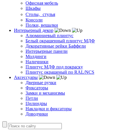
Офисная мебель
Шкафы
Столы, стулья
Консоли
Полки, вешалки
Интерьерный декор
Алюминиевый плинтус
Белый окрашенный плинтус МДФ
Декоративные рейки Баффели
Интерьерные панели
Молдинги
Наличники
Плинтус МДФ под покраску
Плинтус окрашеный по RAL/NCS
Аксессуары
Дверные ручки
Фиксаторы
Замки и механизмы
Петли
Цилиндры
Накладки и фиксаторы
Доводчики