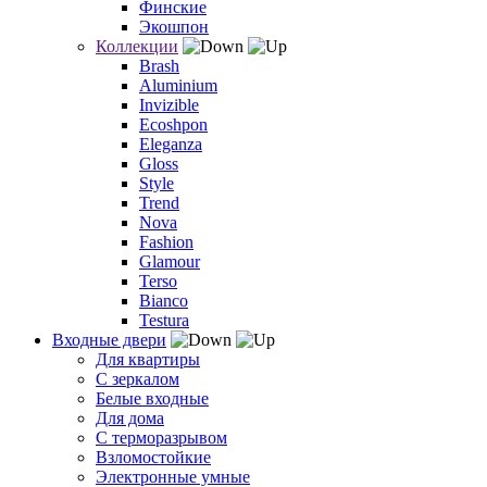
Финские
Экошпон
Коллекции
Brash
Aluminium
Invizible
Ecoshpon
Eleganza
Gloss
Style
Trend
Nova
Fashion
Glamour
Terso
Bianco
Testura
Входные двери
Для квартиры
С зеркалом
Белые входные
Для дома
С терморазрывом
Взломостойкие
Электронные умные