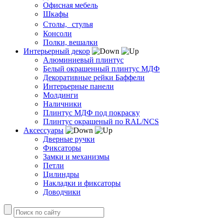
Офисная мебель
Шкафы
Столы, стулья
Консоли
Полки, вешалки
Интерьерный декор
Алюминиевый плинтус
Белый окрашенный плинтус МДФ
Декоративные рейки Баффели
Интерьерные панели
Молдинги
Наличники
Плинтус МДФ под покраску
Плинтус окрашеный по RAL/NCS
Аксессуары
Дверные ручки
Фиксаторы
Замки и механизмы
Петли
Цилиндры
Накладки и фиксаторы
Доводчики