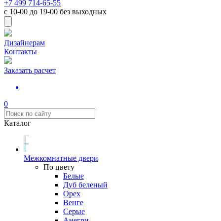
+7 499 714-65-55
с
10-00
до
19-00
без выходных
Дизайнерам
Контакты
Заказать расчет
0
Каталог
Межкомнатные двери
По цвету
Белые
Дуб беленый
Орех
Венге
Серые
Анегри