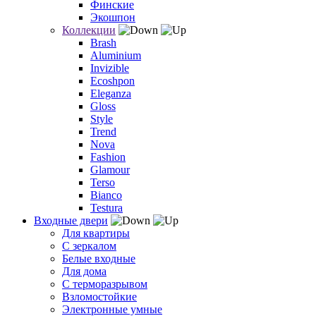
Финские
Экошпон
Коллекции
Brash
Aluminium
Invizible
Ecoshpon
Eleganza
Gloss
Style
Trend
Nova
Fashion
Glamour
Terso
Bianco
Testura
Входные двери
Для квартиры
С зеркалом
Белые входные
Для дома
С терморазрывом
Взломостойкие
Электронные умные