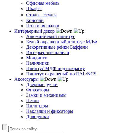
Офисная мебель
Шкафы
Столы, стулья
Консоли
Полки, вешалки
Интерьерный декор
Алюминиевый плинтус
Белый окрашенный плинтус МДФ
Декоративные рейки Баффели
Интерьерные панели
Молдинги
Наличники
Плинтус МДФ под покраску
Плинтус окрашеный по RAL/NCS
Аксессуары
Дверные ручки
Фиксаторы
Замки и механизмы
Петли
Цилиндры
Накладки и фиксаторы
Доводчики