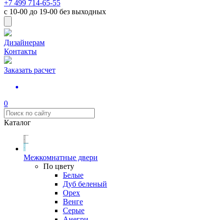
+7 499 714-65-55
с
10-00
до
19-00
без выходных
Дизайнерам
Контакты
Заказать расчет
0
Каталог
Межкомнатные двери
По цвету
Белые
Дуб беленый
Орех
Венге
Серые
Анегри