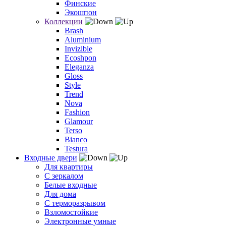
Финские
Экошпон
Коллекции
Brash
Aluminium
Invizible
Ecoshpon
Eleganza
Gloss
Style
Trend
Nova
Fashion
Glamour
Terso
Bianco
Testura
Входные двери
Для квартиры
С зеркалом
Белые входные
Для дома
С терморазрывом
Взломостойкие
Электронные умные