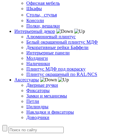
Офисная мебель
Шкафы
Столы, стулья
Консоли
Полки, вешалки
Интерьерный декор
Алюминиевый плинтус
Белый окрашенный плинтус МДФ
Декоративные рейки Баффели
Интерьерные панели
Молдинги
Наличники
Плинтус МДФ под покраску
Плинтус окрашеный по RAL/NCS
Аксессуары
Дверные ручки
Фиксаторы
Замки и механизмы
Петли
Цилиндры
Накладки и фиксаторы
Доводчики