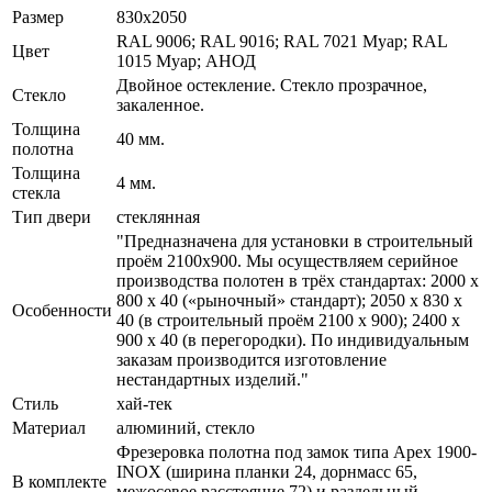
Размер
830x2050
RAL 9006; RAL 9016; RAL 7021 Муар; RAL
Цвет
1015 Муар; АНОД
Двойное остекление. Стекло прозрачное,
Стекло
закаленное.
Толщина
40 мм.
полотна
Толщина
4 мм.
стекла
Тип двери
стеклянная
"Предназначена для установки в строительный
проём 2100х900. Мы осуществляем серийное
производства полотен в трёх стандартах: 2000 х
800 х 40 («рыночный» стандарт); 2050 х 830 х
Особенности
40 (в строительный проём 2100 х 900); 2400 х
900 х 40 (в перегородки). По индивидуальным
заказам производится изготовление
нестандартных изделий."
Стиль
хай-тек
Материал
алюминий, стекло
Фрезеровка полотна под замок типа Apex 1900-
INOX (ширина планки 24, дорнмасс 65,
В комплекте
межосевое расстояние 72) и раздельный