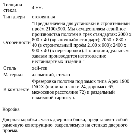
Толщина
4 мм.
стекла
Тип двери
стеклянная
"Предназначена для установки в строительный
проём 2100х900. Мы осуществляем серийное
производства полотен в трёх стандартах: 2000 х
800 х 40 («рыночный» стандарт); 2050 х 830 х
Особенности
40 (в строительный проём 2100 х 900); 2400 х
900 х 40 (в перегородки). По индивидуальным
заказам производится изготовление
нестандартных изделий."
Стиль
хай-тек
Материал
алюминий, стекло
Фрезеровка полотна под замок типа Apex 1900-
INOX (ширина планки 24, дорнмасс 65,
В комплекте
межосевое расстояние 72) и раздельный
нажимной гарнитур.
Коробка
Дверная коробка - часть дверного блока, представляет собой
рамочную конструкцию, закрепляемую на стенках дверного
проема.