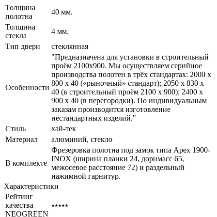
Толщина
40 мм.
полотна
Толщина
4 мм.
стекла
Тип двери
стеклянная
"Предназначена для установки в строительный
проём 2100х900. Мы осуществляем серийное
производства полотен в трёх стандартах: 2000 х
800 х 40 («рыночный» стандарт); 2050 х 830 х
Особенности
40 (в строительный проём 2100 х 900); 2400 х
900 х 40 (в перегородки). По индивидуальным
заказам производится изготовление
нестандартных изделий."
Стиль
хай-тек
Материал
алюминий, стекло
Фрезеровка полотна под замок типа Apex 1900-
INOX (ширина планки 24, дорнмасс 65,
В комплекте
межосевое расстояние 72) и раздельный
нажимной гарнитур.
Характеристики
Рейтинг
качества
⭑⭑⭑⭑⭑
NEOGREEN