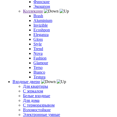
Финские
Экошпон
Коллекции
Brash
Aluminium
Invizible
Ecoshpon
Eleganza
Gloss
Style
Trend
Nova
Fashion
Glamour
Terso
Bianco
Testura
Входные двери
Для квартиры
С зеркалом
Белые входные
Для дома
С терморазрывом
Взломостойкие
Электронные умные