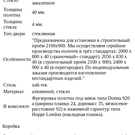
Стекло
закаленное
Толщина
40 мм.
полотна
Толщина
4 мм.
стекла
Тип двери
стеклянная
"Предназначена для установки в строительный
проём 2100х900. Мы осуществляем серийное
производства полотен в трёх стандартах: 2000 х
800 х 40 («рыночный» стандарт); 2050 х 830 х
Особенности
40 (в строительный проём 2100 х 900); 2400 х
900 х 40 (в перегородки). По индивидуальным
заказам производится изготовление
нестандартных изделий."
Стиль
хай-тек
Материал
алюминий, стекло
Фрезеровка полотна под замок типа Dorma 920
a (ширина планки 24, дорнмасс 35, межосевое
В комплекте
расстояние 92) и нажимной гарнитур типа
Hoppe London (накладная планка).
Коробка