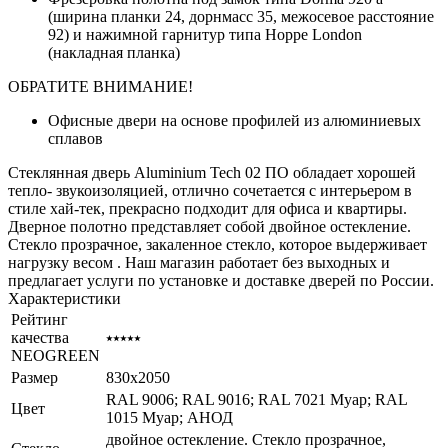
(ширина планки 24, дорнмасс 35, межосевое расстояние
92) и нажимной гарнитур типа Hoppe London
(накладная планка)
ОБРАТИТЕ ВНИМАНИЕ!
Офисные двери на основе профилей из алюминиевых
сплавов
Стеклянная дверь Aluminium Tech 02 ПО обладает хорошей
тепло- звукоизоляцией, отлично сочетается с интерьером в
стиле хай-тек, прекрасно подходит для офиса и квартиры.
Дверное полотно представляет собой двойное остекление.
Стекло прозрачное, закаленное стекло, которое выдерживает
нагрузку весом . Наш магазин работает без выходных и
предлагает услуги по установке и доставке дверей по России.
Характеристики
Рейтинг
качества
⭑⭑⭑⭑⭑
NEOGREEN
Размер
830x2050
RAL 9006; RAL 9016; RAL 7021 Муар; RAL
Цвет
1015 Муар; АНОД
двойное остекление. Стекло прозрачное,