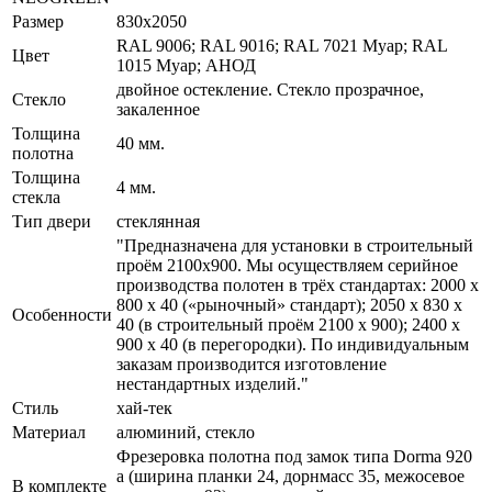
Размер
830x2050
RAL 9006; RAL 9016; RAL 7021 Муар; RAL
Цвет
1015 Муар; АНОД
двойное остекление. Стекло прозрачное,
Стекло
закаленное
Толщина
40 мм.
полотна
Толщина
4 мм.
стекла
Тип двери
стеклянная
"Предназначена для установки в строительный
проём 2100х900. Мы осуществляем серийное
производства полотен в трёх стандартах: 2000 х
800 х 40 («рыночный» стандарт); 2050 х 830 х
Особенности
40 (в строительный проём 2100 х 900); 2400 х
900 х 40 (в перегородки). По индивидуальным
заказам производится изготовление
нестандартных изделий."
Стиль
хай-тек
Материал
алюминий, стекло
Фрезеровка полотна под замок типа Dorma 920
a (ширина планки 24, дорнмасс 35, межосевое
В комплекте