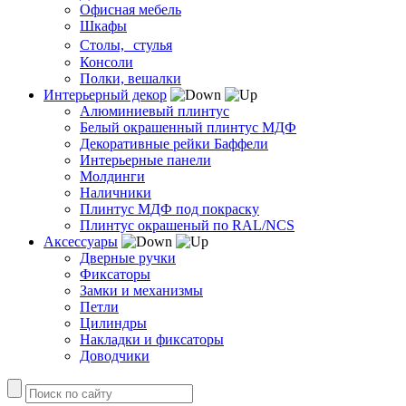
Офисная мебель
Шкафы
Столы, стулья
Консоли
Полки, вешалки
Интерьерный декор
Алюминиевый плинтус
Белый окрашенный плинтус МДФ
Декоративные рейки Баффели
Интерьерные панели
Молдинги
Наличники
Плинтус МДФ под покраску
Плинтус окрашеный по RAL/NCS
Аксессуары
Дверные ручки
Фиксаторы
Замки и механизмы
Петли
Цилиндры
Накладки и фиксаторы
Доводчики