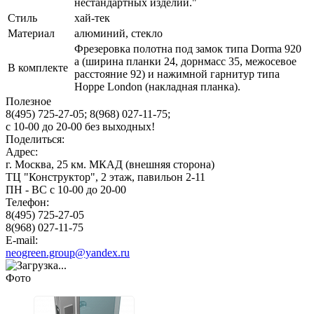
нестандартных изделий."
Стиль
хай-тек
Материал
алюминий, стекло
Фрезеровка полотна под замок типа Dorma 920
a (ширина планки 24, дорнмасс 35, межосевое
В комплекте
расстояние 92) и нажимной гарнитур типа
Hoppe London (накладная планка).
Полезное
8(495) 725-27-05;
8(968) 027-11-75;
с
10-00
до
20-00
без выходных!
Поделиться:
Адрес:
г. Москва, 25 км. МКАД (внешняя сторона)
ТЦ "Конструктор", 2 этаж, павильон 2-11
ПН - ВС с 10-00 до 20-00
Телефон:
8(495) 725-27-05
8(968) 027-11-75
E-mail:
neogreen.group@yandex.ru
Фото