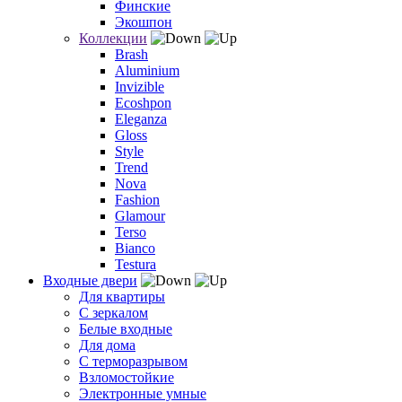
Финские
Экошпон
Коллекции
Brash
Aluminium
Invizible
Ecoshpon
Eleganza
Gloss
Style
Trend
Nova
Fashion
Glamour
Terso
Bianco
Testura
Входные двери
Для квартиры
С зеркалом
Белые входные
Для дома
С терморазрывом
Взломостойкие
Электронные умные