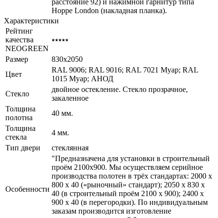
расстояние 92) и нажимной гарнитур типа
Hoppe London (накладная планка).
Характеристики
Рейтинг
качества
⭑⭑⭑⭑⭑
NEOGREEN
Размер
830x2050
RAL 9006; RAL 9016; RAL 7021 Муар; RAL
Цвет
1015 Муар; АНОД
двойное остекление. Стекло прозрачное,
Стекло
закаленное
Толщина
40 мм.
полотна
Толщина
4 мм.
стекла
Тип двери
стеклянная
"Предназначена для установки в строительный
проём 2100х900. Мы осуществляем серийное
производства полотен в трёх стандартах: 2000 х
800 х 40 («рыночный» стандарт); 2050 х 830 х
Особенности
40 (в строительный проём 2100 х 900); 2400 х
900 х 40 (в перегородки). По индивидуальным
заказам производится изготовление