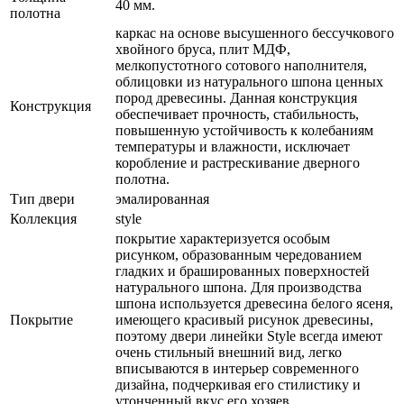
40 мм.
полотна
каркас на основе высушенного бессучкового
хвойного бруса, плит МДФ,
мелкопустотного сотового наполнителя,
облицовки из натурального шпона ценных
пород древесины. Данная конструкция
Конструкция
обеспечивает прочность, стабильность,
повышенную устойчивость к колебаниям
температуры и влажности, исключает
коробление и растрескивание дверного
полотна.
Тип двери
эмалированная
Коллекция
style
покрытие характеризуется особым
рисунком, образованным чередованием
гладких и брашированных поверхностей
натурального шпона. Для производства
шпона используется древесина белого ясеня,
Покрытие
имеющего красивый рисунок древесины,
поэтому двери линейки Style всегда имеют
очень стильный внешний вид, легко
вписываются в интерьер современного
дизайна, подчеркивая его стилистику и
утонченный вкус его хозяев.