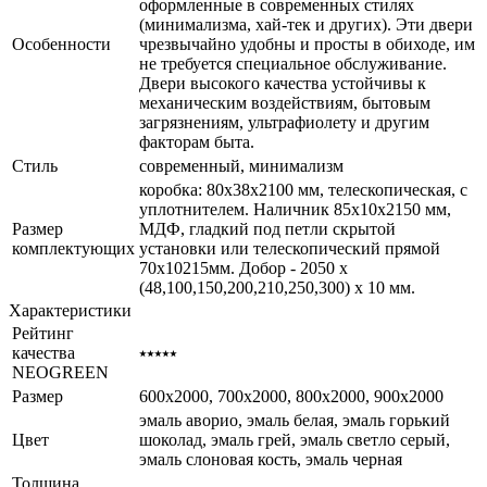
оформленные в современных стилях
(минимализма, хай-тек и других). Эти двери
Особенности
чрезвычайно удобны и просты в обиходе, им
не требуется специальное обслуживание.
Двери высокого качества устойчивы к
механическим воздействиям, бытовым
загрязнениям, ультрафиолету и другим
факторам быта.
Стиль
современный, минимализм
коробка: 80x38x2100 мм, телескопическая, с
уплотнителем. Наличник 85x10x2150 мм,
Размер
МДФ, гладкий под петли скрытой
комплектующих
установки или телескопический прямой
70x10215мм. Добор - 2050 х
(48,100,150,200,210,250,300) х 10 мм.
Характеристики
Рейтинг
качества
⭑⭑⭑⭑⭑
NEOGREEN
Размер
600x2000, 700x2000, 800x2000, 900x2000
эмаль аворио, эмаль белая, эмаль горький
Цвет
шоколад, эмаль грей, эмаль светло серый,
эмаль слоновая кость, эмаль черная
Толщина