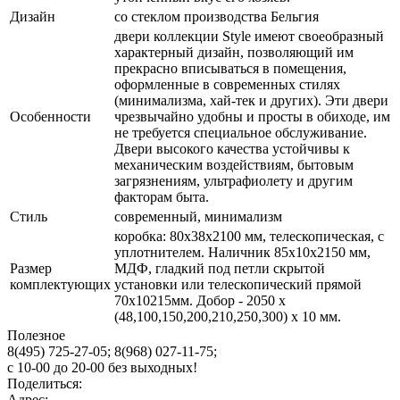
Дизайн
со стеклом производства Бельгия
двери коллекции Style имеют своеобразный
характерный дизайн, позволяющий им
прекрасно вписываться в помещения,
оформленные в современных стилях
(минимализма, хай-тек и других). Эти двери
Особенности
чрезвычайно удобны и просты в обиходе, им
не требуется специальное обслуживание.
Двери высокого качества устойчивы к
механическим воздействиям, бытовым
загрязнениям, ультрафиолету и другим
факторам быта.
Стиль
современный, минимализм
коробка: 80x38x2100 мм, телескопическая, с
уплотнителем. Наличник 85x10x2150 мм,
Размер
МДФ, гладкий под петли скрытой
комплектующих
установки или телескопический прямой
70x10215мм. Добор - 2050 х
(48,100,150,200,210,250,300) х 10 мм.
Полезное
8(495) 725-27-05;
8(968) 027-11-75;
с
10-00
до
20-00
без выходных!
Поделиться:
Адрес: