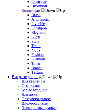
Финские
Экошпон
Коллекции
Brash
Aluminium
Invizible
Ecoshpon
Eleganza
Gloss
Style
Trend
Nova
Fashion
Glamour
Terso
Bianco
Testura
Входные двери
Для квартиры
С зеркалом
Белые входные
Для дома
С терморазрывом
Взломостойкие
Электронные умные