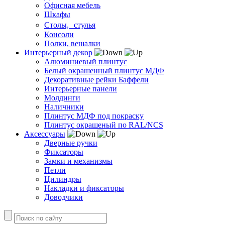
Офисная мебель
Шкафы
Столы, стулья
Консоли
Полки, вешалки
Интерьерный декор
Алюминиевый плинтус
Белый окрашенный плинтус МДФ
Декоративные рейки Баффели
Интерьерные панели
Молдинги
Наличники
Плинтус МДФ под покраску
Плинтус окрашеный по RAL/NCS
Аксессуары
Дверные ручки
Фиксаторы
Замки и механизмы
Петли
Цилиндры
Накладки и фиксаторы
Доводчики