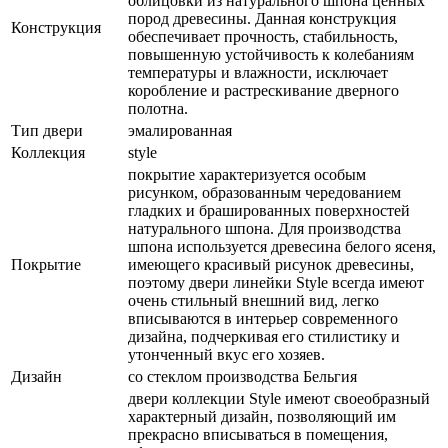
облицовки из натурального шпона ценных
пород древесины. Данная конструкция
Конструкция
обеспечивает прочность, стабильность,
повышенную устойчивость к колебаниям
температуры и влажности, исключает
коробление и растрескивание дверного
полотна.
Тип двери
эмалированная
Коллекция
style
покрытие характеризуется особым
рисунком, образованным чередованием
гладких и брашированных поверхностей
натурального шпона. Для производства
шпона используется древесина белого ясеня,
Покрытие
имеющего красивый рисунок древесины,
поэтому двери линейки Style всегда имеют
очень стильный внешний вид, легко
вписываются в интерьер современного
дизайна, подчеркивая его стилистику и
утонченный вкус его хозяев.
Дизайн
со стеклом производства Бельгия
двери коллекции Style имеют своеобразный
характерный дизайн, позволяющий им
прекрасно вписываться в помещения,