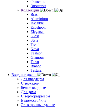
Финские
Экошпон
Коллекции
Brash
Aluminium
Invizible
Ecoshpon
Eleganza
Gloss
Style
Trend
Nova
Fashion
Glamour
Terso
Bianco
Testura
Входные двери
Для квартиры
С зеркалом
Белые входные
Для дома
С терморазрывом
Взломостойкие
Электронные умные