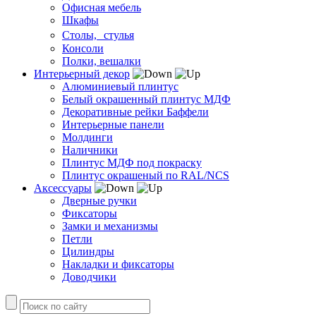
Офисная мебель
Шкафы
Столы, стулья
Консоли
Полки, вешалки
Интерьерный декор
Алюминиевый плинтус
Белый окрашенный плинтус МДФ
Декоративные рейки Баффели
Интерьерные панели
Молдинги
Наличники
Плинтус МДФ под покраску
Плинтус окрашеный по RAL/NCS
Аксессуары
Дверные ручки
Фиксаторы
Замки и механизмы
Петли
Цилиндры
Накладки и фиксаторы
Доводчики