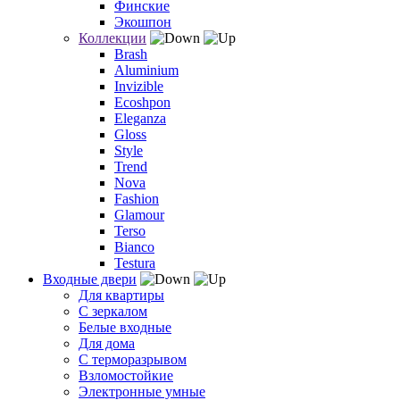
Финские
Экошпон
Коллекции
Brash
Aluminium
Invizible
Ecoshpon
Eleganza
Gloss
Style
Trend
Nova
Fashion
Glamour
Terso
Bianco
Testura
Входные двери
Для квартиры
С зеркалом
Белые входные
Для дома
С терморазрывом
Взломостойкие
Электронные умные