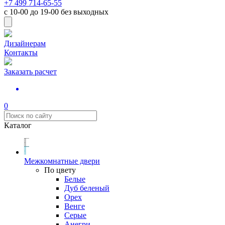
+7 499 714-65-55
с
10-00
до
19-00
без выходных
Дизайнерам
Контакты
Заказать расчет
0
Каталог
Межкомнатные двери
По цвету
Белые
Дуб беленый
Орех
Венге
Серые
Анегри