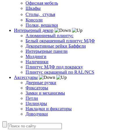
Офисная мебель
Шкафы
Столы, стулья
Консоли
Полки, вешалки
Интерьерный декор
Алюминиевый плинтус
Белый окрашенный плинтус МДФ
Декоративные рейки Баффели
Интерьерные панели
Молдинги
Наличники
Плинтус МДФ под покраску
Плинтус окрашеный по RAL/NCS
Аксессуары
Дверные ручки
Фиксаторы
Замки и механизмы
Петли
Цилиндры
Накладки и фиксаторы
Доводчики