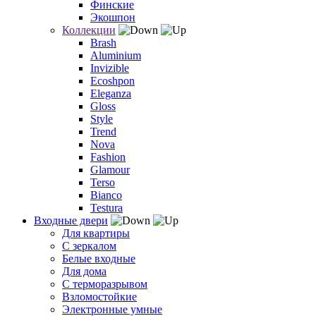
Финские
Экошпон
Коллекции
Brash
Aluminium
Invizible
Ecoshpon
Eleganza
Gloss
Style
Trend
Nova
Fashion
Glamour
Terso
Bianco
Testura
Входные двери
Для квартиры
С зеркалом
Белые входные
Для дома
С терморазрывом
Взломостойкие
Электронные умные