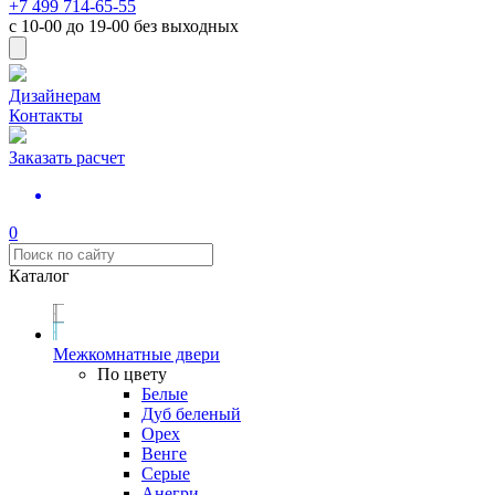
+7 499 714-65-55
с
10-00
до
19-00
без выходных
Дизайнерам
Контакты
Заказать расчет
0
Каталог
Межкомнатные двери
По цвету
Белые
Дуб беленый
Орех
Венге
Серые
Анегри