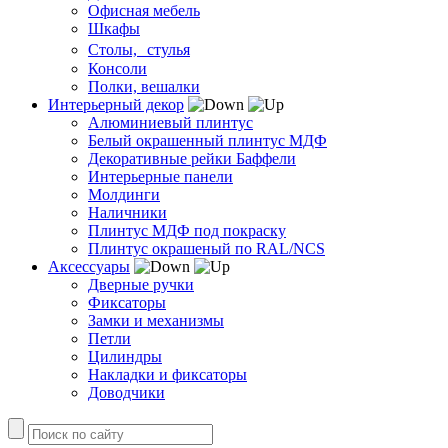
Офисная мебель
Шкафы
Столы, стулья
Консоли
Полки, вешалки
Интерьерный декор
Алюминиевый плинтус
Белый окрашенный плинтус МДФ
Декоративные рейки Баффели
Интерьерные панели
Молдинги
Наличники
Плинтус МДФ под покраску
Плинтус окрашеный по RAL/NCS
Аксессуары
Дверные ручки
Фиксаторы
Замки и механизмы
Петли
Цилиндры
Накладки и фиксаторы
Доводчики