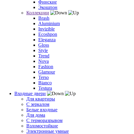
Финские
Экошпон
Коллекции
Brash
Aluminium
Invizible
Ecoshpon
Eleganza
Gloss
Style
Trend
Nova
Fashion
Glamour
Terso
Bianco
Testura
Входные двери
Для квартиры
С зеркалом
Белые входные
Для дома
С терморазрывом
Взломостойкие
Электронные умные