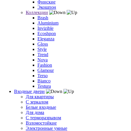
Финские
Экошпон
Коллекции
Brash
Aluminium
Invizible
Ecoshpon
Eleganza
Gloss
Style
Trend
Nova
Fashion
Glamour
Terso
Bianco
Testura
Входные двери
Для квартиры
С зеркалом
Белые входные
Для дома
С терморазрывом
Взломостойкие
Электронные умные