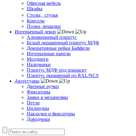
Офисная мебель
Шкафы
Столы, стулья
Консоли
Полки, вешалки
Интерьерный декор
Алюминиевый плинтус
Белый окрашенный плинтус МДФ
Декоративные рейки Баффели
Интерьерные панели
Молдинги
Наличники
Плинтус МДФ под покраску
Плинтус окрашеный по RAL/NCS
Аксессуары
Дверные ручки
Фиксаторы
Замки и механизмы
Петли
Цилиндры
Накладки и фиксаторы
Доводчики