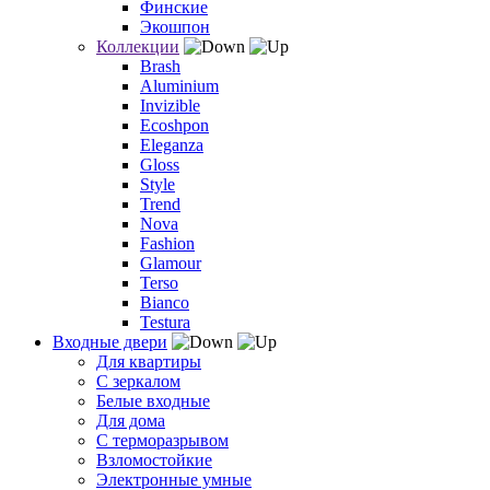
Финские
Экошпон
Коллекции
Brash
Aluminium
Invizible
Ecoshpon
Eleganza
Gloss
Style
Trend
Nova
Fashion
Glamour
Terso
Bianco
Testura
Входные двери
Для квартиры
С зеркалом
Белые входные
Для дома
С терморазрывом
Взломостойкие
Электронные умные