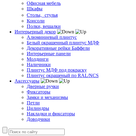
Офисная мебель
Шкафы
Столы, стулья
Консоли
Полки, вешалки
Интерьерный декор
Алюминиевый плинтус
Белый окрашенный плинтус МДФ
Декоративные рейки Баффели
Интерьерные панели
Молдинги
Наличники
Плинтус МДФ под покраску
Плинтус окрашеный по RAL/NCS
Аксессуары
Дверные ручки
Фиксаторы
Замки и механизмы
Петли
Цилиндры
Накладки и фиксаторы
Доводчики