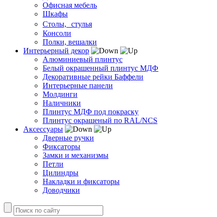
Офисная мебель
Шкафы
Столы, стулья
Консоли
Полки, вешалки
Интерьерный декор
Алюминиевый плинтус
Белый окрашенный плинтус МДФ
Декоративные рейки Баффели
Интерьерные панели
Молдинги
Наличники
Плинтус МДФ под покраску
Плинтус окрашеный по RAL/NCS
Аксессуары
Дверные ручки
Фиксаторы
Замки и механизмы
Петли
Цилиндры
Накладки и фиксаторы
Доводчики