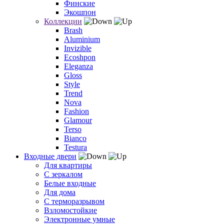
Финские
Экошпон
Коллекции
Brash
Aluminium
Invizible
Ecoshpon
Eleganza
Gloss
Style
Trend
Nova
Fashion
Glamour
Terso
Bianco
Testura
Входные двери
Для квартиры
С зеркалом
Белые входные
Для дома
С терморазрывом
Взломостойкие
Электронные умные