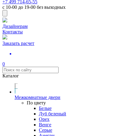
+7 499 714-65-55
с
10-00
до
19-00
без выходных
Дизайнерам
Контакты
Заказать расчет
0
Каталог
Межкомнатные двери
По цвету
Белые
Дуб беленый
Орех
Венге
Серые
Анегри