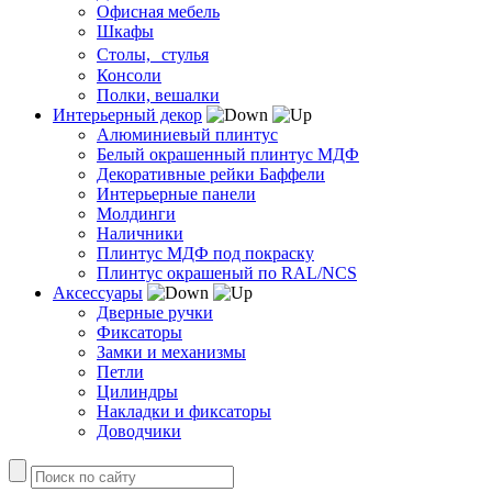
Офисная мебель
Шкафы
Столы, стулья
Консоли
Полки, вешалки
Интерьерный декор
Алюминиевый плинтус
Белый окрашенный плинтус МДФ
Декоративные рейки Баффели
Интерьерные панели
Молдинги
Наличники
Плинтус МДФ под покраску
Плинтус окрашеный по RAL/NCS
Аксессуары
Дверные ручки
Фиксаторы
Замки и механизмы
Петли
Цилиндры
Накладки и фиксаторы
Доводчики