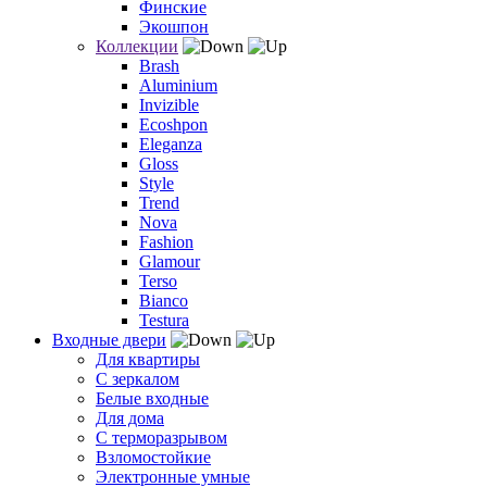
Финские
Экошпон
Коллекции
Brash
Aluminium
Invizible
Ecoshpon
Eleganza
Gloss
Style
Trend
Nova
Fashion
Glamour
Terso
Bianco
Testura
Входные двери
Для квартиры
С зеркалом
Белые входные
Для дома
С терморазрывом
Взломостойкие
Электронные умные