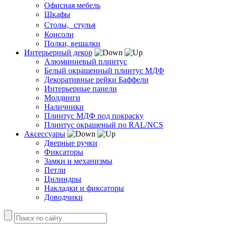
Офисная мебель
Шкафы
Столы, стулья
Консоли
Полки, вешалки
Интерьерный декор
Алюминиевый плинтус
Белый окрашенный плинтус МДФ
Декоративные рейки Баффели
Интерьерные панели
Молдинги
Наличники
Плинтус МДФ под покраску
Плинтус окрашеный по RAL/NCS
Аксессуары
Дверные ручки
Фиксаторы
Замки и механизмы
Петли
Цилиндры
Накладки и фиксаторы
Доводчики