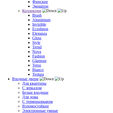
Финские
Экошпон
Коллекции
Brash
Aluminium
Invizible
Ecoshpon
Eleganza
Gloss
Style
Trend
Nova
Fashion
Glamour
Terso
Bianco
Testura
Входные двери
Для квартиры
С зеркалом
Белые входные
Для дома
С терморазрывом
Взломостойкие
Электронные умные