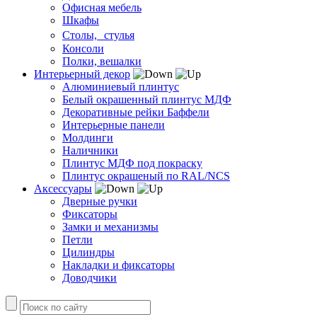
Офисная мебель
Шкафы
Столы, стулья
Консоли
Полки, вешалки
Интерьерный декор
Алюминиевый плинтус
Белый окрашенный плинтус МДФ
Декоративные рейки Баффели
Интерьерные панели
Молдинги
Наличники
Плинтус МДФ под покраску
Плинтус окрашеный по RAL/NCS
Аксессуары
Дверные ручки
Фиксаторы
Замки и механизмы
Петли
Цилиндры
Накладки и фиксаторы
Доводчики