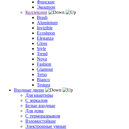
Финские
Экошпон
Коллекции
Brash
Aluminium
Invizible
Ecoshpon
Eleganza
Gloss
Style
Trend
Nova
Fashion
Glamour
Terso
Bianco
Testura
Входные двери
Для квартиры
С зеркалом
Белые входные
Для дома
С терморазрывом
Взломостойкие
Электронные умные