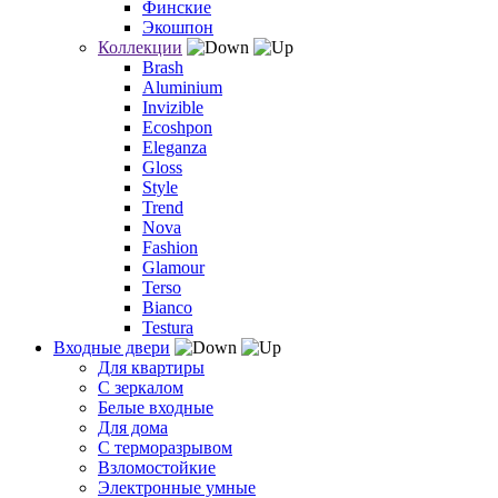
Финские
Экошпон
Коллекции
Brash
Aluminium
Invizible
Ecoshpon
Eleganza
Gloss
Style
Trend
Nova
Fashion
Glamour
Terso
Bianco
Testura
Входные двери
Для квартиры
С зеркалом
Белые входные
Для дома
С терморазрывом
Взломостойкие
Электронные умные