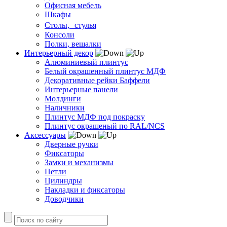
Офисная мебель
Шкафы
Столы, стулья
Консоли
Полки, вешалки
Интерьерный декор
Алюминиевый плинтус
Белый окрашенный плинтус МДФ
Декоративные рейки Баффели
Интерьерные панели
Молдинги
Наличники
Плинтус МДФ под покраску
Плинтус окрашеный по RAL/NCS
Аксессуары
Дверные ручки
Фиксаторы
Замки и механизмы
Петли
Цилиндры
Накладки и фиксаторы
Доводчики