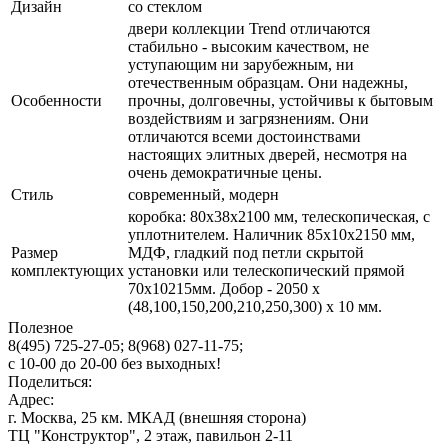
Дизайн
со стеклом
двери коллекции Trend отличаются
стабильно - высоким качеством, не
уступающим ни зарубежным, ни
отечественным образцам. Они надежны,
Особенности
прочны, долговечны, устойчивы к бытовым
воздействиям и загрязнениям. Они
отличаются всеми достоинствами
настоящих элитных дверей, несмотря на
очень демократичные цены.
Стиль
современный, модерн
коробка: 80x38x2100 мм, телескопическая, с
уплотнителем. Наличник 85x10x2150 мм,
Размер
МДФ, гладкий под петли скрытой
комплектующих
установки или телескопический прямой
70x10215мм. Добор - 2050 х
(48,100,150,200,210,250,300) х 10 мм.
Полезное
8(495) 725-27-05;
8(968) 027-11-75;
с
10-00
до
20-00
без выходных!
Поделиться:
Адрес:
г. Москва, 25 км. МКАД (внешняя сторона)
ТЦ "Конструктор", 2 этаж, павильон 2-11