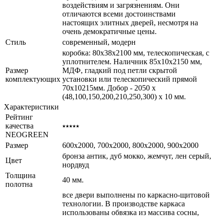
воздействиям и загрязнениям. Они
отличаются всеми достоинствами
настоящих элитных дверей, несмотря на
очень демократичные цены.
Стиль
современный, модерн
коробка: 80x38x2100 мм, телескопическая, с
уплотнителем. Наличник 85x10x2150 мм,
Размер
МДФ, гладкий под петли скрытой
комплектующих
установки или телескопический прямой
70x10215мм. Добор - 2050 х
(48,100,150,200,210,250,300) х 10 мм.
Характеристики
Рейтинг
качества
⭑⭑⭑⭑⭑
NEOGREEN
Размер
600x2000, 700x2000, 800x2000, 900x2000
бронза антик, дуб мокко, жемчуг, лен серый,
Цвет
нордвуд
Толщина
40 мм.
полотна
все двери выполнены по каркасно-щитовой
технологии. В производстве каркаса
использованы обвязка из массива сосны,