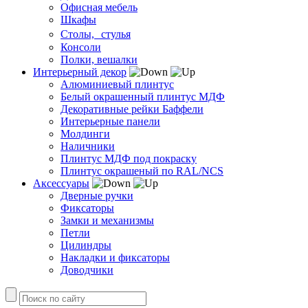
Офисная мебель
Шкафы
Столы, стулья
Консоли
Полки, вешалки
Интерьерный декор
Алюминиевый плинтус
Белый окрашенный плинтус МДФ
Декоративные рейки Баффели
Интерьерные панели
Молдинги
Наличники
Плинтус МДФ под покраску
Плинтус окрашеный по RAL/NCS
Аксессуары
Дверные ручки
Фиксаторы
Замки и механизмы
Петли
Цилиндры
Накладки и фиксаторы
Доводчики