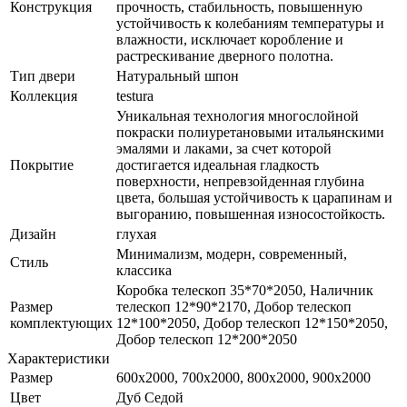
Конструкция
прочность, стабильность, повышенную
устойчивость к колебаниям температуры и
влажности, исключает коробление и
растрескивание дверного полотна.
Тип двери
Натуральный шпон
Коллекция
testura
Уникальная технология многослойной
покраски полиуретановыми итальянскими
эмалями и лаками, за счет которой
Покрытие
достигается идеальная гладкость
поверхности, непревзойденная глубина
цвета, большая устойчивость к царапинам и
выгоранию, повышенная износостойкость.
Дизайн
глухая
Минимализм, модерн, современный,
Стиль
классика
Коробка телескоп 35*70*2050, Наличник
Размер
телескоп 12*90*2170, Добор телескоп
комплектующих
12*100*2050, Добор телескоп 12*150*2050,
Добор телескоп 12*200*2050
Характеристики
Размер
600x2000, 700x2000, 800x2000, 900x2000
Цвет
Дуб Седой