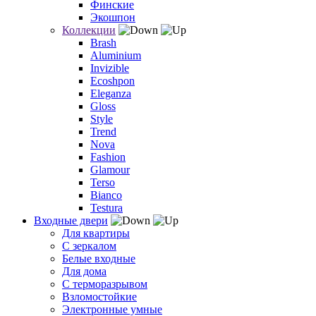
Финские
Экошпон
Коллекции
Brash
Aluminium
Invizible
Ecoshpon
Eleganza
Gloss
Style
Trend
Nova
Fashion
Glamour
Terso
Bianco
Testura
Входные двери
Для квартиры
С зеркалом
Белые входные
Для дома
С терморазрывом
Взломостойкие
Электронные умные