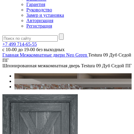
Гарантия
Руководство
Замер и установка
Авторизация
Регистрация
+7 499 714-65-55
с
10-00
до
19-00
без выходных
Главная
Межкомнатные двери
Neo Green
Testura 09 Дуб Седой
ПГ
Шпонированная межкомнатная дверь Testura 09 Дуб Седой ПГ