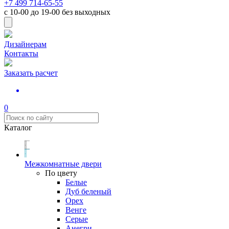
+7 499 714-65-55
с
10-00
до
19-00
без выходных
Дизайнерам
Контакты
Заказать расчет
0
Каталог
Межкомнатные двери
По цвету
Белые
Дуб беленый
Орех
Венге
Серые
Анегри