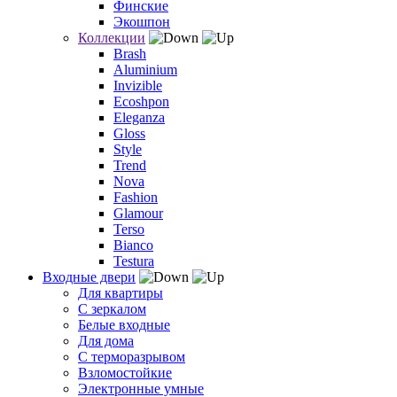
Финские
Экошпон
Коллекции
Brash
Aluminium
Invizible
Ecoshpon
Eleganza
Gloss
Style
Trend
Nova
Fashion
Glamour
Terso
Bianco
Testura
Входные двери
Для квартиры
С зеркалом
Белые входные
Для дома
С терморазрывом
Взломостойкие
Электронные умные