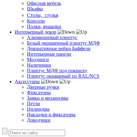
Офисная мебель
Шкафы
Столы, стулья
Консоли
Полки, вешалки
Интерьерный декор
Алюминиевый плинтус
Белый окрашенный плинтус МДФ
Декоративные рейки Баффели
Интерьерные панели
Молдинги
Наличники
Плинтус МДФ под покраску
Плинтус окрашеный по RAL/NCS
Аксессуары
Дверные ручки
Фиксаторы
Замки и механизмы
Петли
Цилиндры
Накладки и фиксаторы
Доводчики