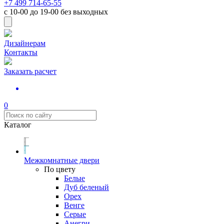
+7 499 714-65-55
с
10-00
до
19-00
без выходных
Дизайнерам
Контакты
Заказать расчет
0
Каталог
Межкомнатные двери
По цвету
Белые
Дуб беленый
Орех
Венге
Серые
Анегри