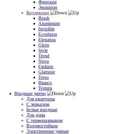
Финские
Экошпон
Коллекции
Brash
Aluminium
Invizible
Ecoshpon
Eleganza
Gloss
Style
Trend
Nova
Fashion
Glamour
Terso
Bianco
Testura
Входные двери
Для квартиры
С зеркалом
Белые входные
Для дома
С терморазрывом
Взломостойкие
Электронные умные