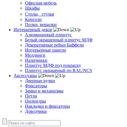
Офисная мебель
Шкафы
Столы, стулья
Консоли
Полки, вешалки
Интерьерный декор
Алюминиевый плинтус
Белый окрашенный плинтус МДФ
Декоративные рейки Баффели
Интерьерные панели
Молдинги
Наличники
Плинтус МДФ под покраску
Плинтус окрашеный по RAL/NCS
Аксессуары
Дверные ручки
Фиксаторы
Замки и механизмы
Петли
Цилиндры
Накладки и фиксаторы
Доводчики