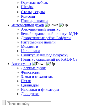
Офисная мебель
Шкафы
Столы, стулья
Консоли
Полки, вешалки
Интерьерный декор
Алюминиевый плинтус
Белый окрашенный плинтус МДФ
Декоративные рейки Баффели
Интерьерные панели
Молдинги
Наличники
Плинтус МДФ под покраску
Плинтус окрашеный по RAL/NCS
Аксессуары
Дверные ручки
Фиксаторы
Замки и механизмы
Петли
Цилиндры
Накладки и фиксаторы
Доводчики