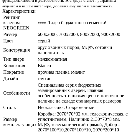
функциональности и долговечности. Эта дверь станет прекрасным
акцентом в вашем интерьере, добавляя ему шарм и элегантность.
Характеристики
Рейтинг
качества
⭑⭑⭑⭑ Лидер бюджетного сегмента!
NEOGREEN
Размер
600x2000, 700x2000, 800x2000, 900x2000
Цвет
серый
брус хвойных пород, МДФ, сотовый
Конструкция
наполнитель
Тип двери
межкомнатная
Коллекция
Bianco
Покрытие
прочная пленка эмалит
Дизайн
глухие
Специальная серия бюджетных
эмалированных дверей. Главная
Особенности
особенность это низкая цена и постоянное
наличие на складе стандартных размеров.
Стиль
Неоклассика, Современный
Коробка: 2070*70*32 мм, телескопическая, с
Размер
уплотнителем, Наличник 2130*70*8 мм,
комплектующих
МДФ, телескопический прямой, Добор -
2070*100*10,2070*100*10, 2070*200*10