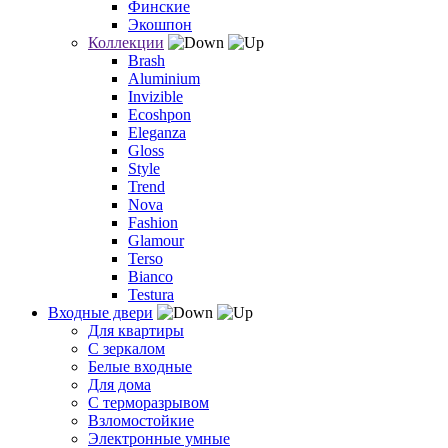
Финские
Экошпон
Коллекции
Brash
Aluminium
Invizible
Ecoshpon
Eleganza
Gloss
Style
Trend
Nova
Fashion
Glamour
Terso
Bianco
Testura
Входные двери
Для квартиры
С зеркалом
Белые входные
Для дома
С терморазрывом
Взломостойкие
Электронные умные