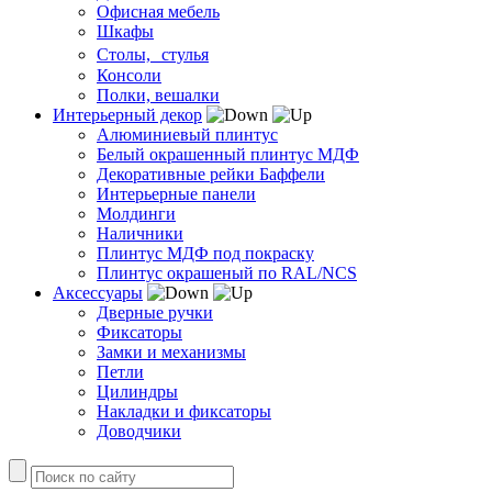
Офисная мебель
Шкафы
Столы, стулья
Консоли
Полки, вешалки
Интерьерный декор
Алюминиевый плинтус
Белый окрашенный плинтус МДФ
Декоративные рейки Баффели
Интерьерные панели
Молдинги
Наличники
Плинтус МДФ под покраску
Плинтус окрашеный по RAL/NCS
Аксессуары
Дверные ручки
Фиксаторы
Замки и механизмы
Петли
Цилиндры
Накладки и фиксаторы
Доводчики