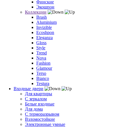
Финские
Экошпон
Коллекции
Brash
Aluminium
Invizible
Ecoshpon
Eleganza
Gloss
Style
Trend
Nova
Fashion
Glamour
Terso
Bianco
Testura
Входные двери
Для квартиры
С зеркалом
Белые входные
Для дома
С терморазрывом
Взломостойкие
Электронные умные