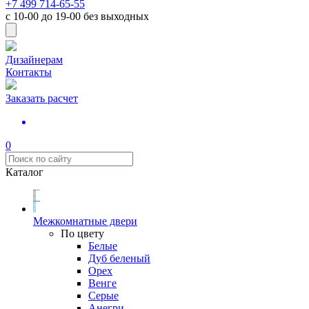
+7 499 714-65-55
с
10-00
до
19-00
без выходных
Дизайнерам
Контакты
Заказать расчет
0
Каталог
Межкомнатные двери
По цвету
Белые
Дуб беленый
Орех
Венге
Серые
Анегри