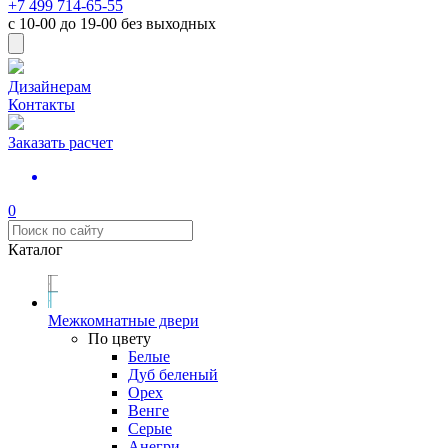
+7 499 714-65-55
с
10-00
до
19-00
без выходных
Дизайнерам
Контакты
Заказать расчет
0
Каталог
Межкомнатные двери
По цвету
Белые
Дуб беленый
Орех
Венге
Серые
Анегри