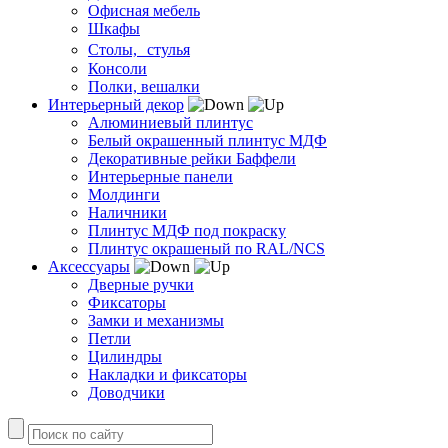
Офисная мебель
Шкафы
Столы, стулья
Консоли
Полки, вешалки
Интерьерный декор
Алюминиевый плинтус
Белый окрашенный плинтус МДФ
Декоративные рейки Баффели
Интерьерные панели
Молдинги
Наличники
Плинтус МДФ под покраску
Плинтус окрашеный по RAL/NCS
Аксессуары
Дверные ручки
Фиксаторы
Замки и механизмы
Петли
Цилиндры
Накладки и фиксаторы
Доводчики