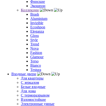
Финские
Экошпон
Коллекции
Brash
Aluminium
Invizible
Ecoshpon
Eleganza
Gloss
Style
Trend
Nova
Fashion
Glamour
Terso
Bianco
Testura
Входные двери
Для квартиры
С зеркалом
Белые входные
Для дома
С терморазрывом
Взломостойкие
Электронные умные