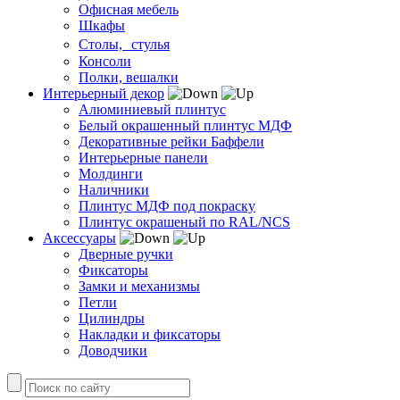
Офисная мебель
Шкафы
Столы, стулья
Консоли
Полки, вешалки
Интерьерный декор
Алюминиевый плинтус
Белый окрашенный плинтус МДФ
Декоративные рейки Баффели
Интерьерные панели
Молдинги
Наличники
Плинтус МДФ под покраску
Плинтус окрашеный по RAL/NCS
Аксессуары
Дверные ручки
Фиксаторы
Замки и механизмы
Петли
Цилиндры
Накладки и фиксаторы
Доводчики