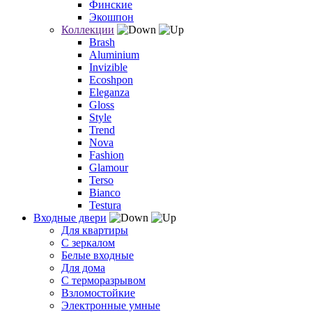
Финские
Экошпон
Коллекции
Brash
Aluminium
Invizible
Ecoshpon
Eleganza
Gloss
Style
Trend
Nova
Fashion
Glamour
Terso
Bianco
Testura
Входные двери
Для квартиры
С зеркалом
Белые входные
Для дома
С терморазрывом
Взломостойкие
Электронные умные