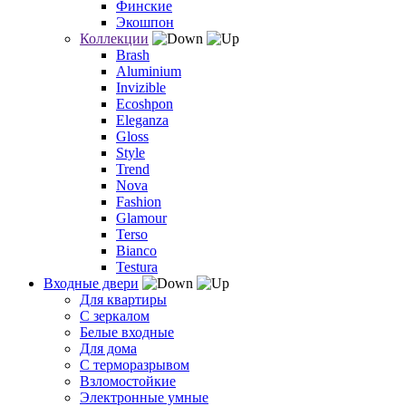
Финские
Экошпон
Коллекции
Brash
Aluminium
Invizible
Ecoshpon
Eleganza
Gloss
Style
Trend
Nova
Fashion
Glamour
Terso
Bianco
Testura
Входные двери
Для квартиры
С зеркалом
Белые входные
Для дома
С терморазрывом
Взломостойкие
Электронные умные