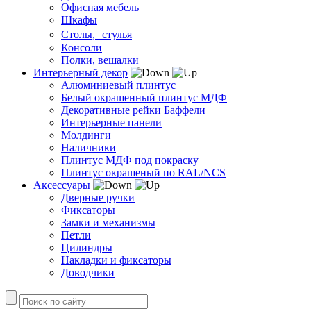
Офисная мебель
Шкафы
Столы, стулья
Консоли
Полки, вешалки
Интерьерный декор
Алюминиевый плинтус
Белый окрашенный плинтус МДФ
Декоративные рейки Баффели
Интерьерные панели
Молдинги
Наличники
Плинтус МДФ под покраску
Плинтус окрашеный по RAL/NCS
Аксессуары
Дверные ручки
Фиксаторы
Замки и механизмы
Петли
Цилиндры
Накладки и фиксаторы
Доводчики