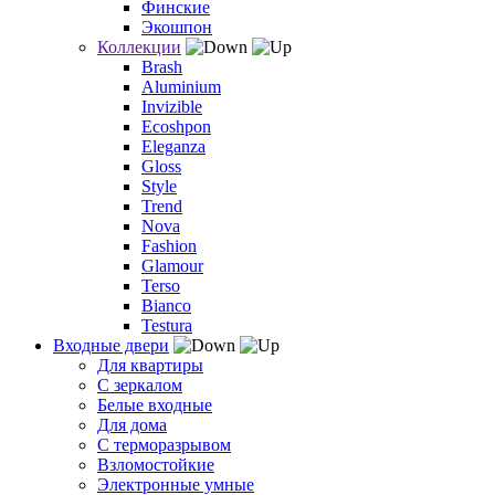
Финские
Экошпон
Коллекции
Brash
Aluminium
Invizible
Ecoshpon
Eleganza
Gloss
Style
Trend
Nova
Fashion
Glamour
Terso
Bianco
Testura
Входные двери
Для квартиры
С зеркалом
Белые входные
Для дома
С терморазрывом
Взломостойкие
Электронные умные