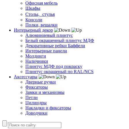
Офисная мебель
Шкафы
Столы, стулья
Консоли
Полки, вешалки
Интерьерный декор
Алюминиевый плинтус
Белый окрашенный плинтус МДФ
Декоративные рейки Баффели
Интерьерные панели
Молдинги
Наличники
Плинтус МДФ под покраску
Плинтус окрашеный по RAL/NCS
Аксессуары
Дверные ручки
Фиксаторы
Замки и механизмы
Петли
Цилиндры
Накладки и фиксаторы
Доводчики