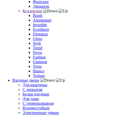
Финские
Экошпон
Коллекции
Brash
Aluminium
Invizible
Ecoshpon
Eleganza
Gloss
Style
Trend
Nova
Fashion
Glamour
Terso
Bianco
Testura
Входные двери
Для квартиры
С зеркалом
Белые входные
Для дома
С терморазрывом
Взломостойкие
Электронные умные