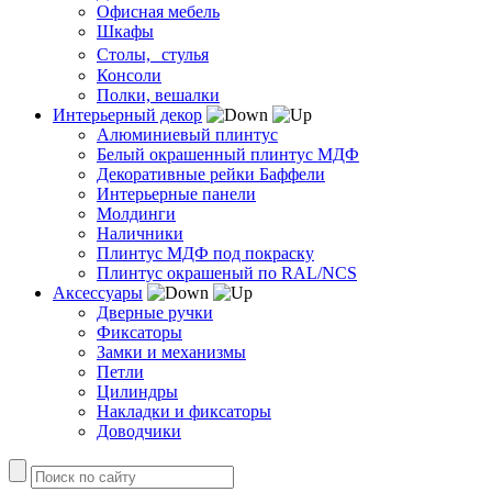
Офисная мебель
Шкафы
Столы, стулья
Консоли
Полки, вешалки
Интерьерный декор
Алюминиевый плинтус
Белый окрашенный плинтус МДФ
Декоративные рейки Баффели
Интерьерные панели
Молдинги
Наличники
Плинтус МДФ под покраску
Плинтус окрашеный по RAL/NCS
Аксессуары
Дверные ручки
Фиксаторы
Замки и механизмы
Петли
Цилиндры
Накладки и фиксаторы
Доводчики