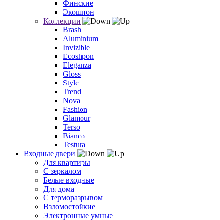
Финские
Экошпон
Коллекции
Brash
Aluminium
Invizible
Ecoshpon
Eleganza
Gloss
Style
Trend
Nova
Fashion
Glamour
Terso
Bianco
Testura
Входные двери
Для квартиры
С зеркалом
Белые входные
Для дома
С терморазрывом
Взломостойкие
Электронные умные