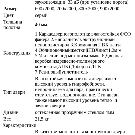
звукоизоляции. 33 дБ (при установке порога)
Размер
600x2000, 700x2000, 800x2000, 900x2000
Цвет
серый
Толщина
40 мм.
полотна
1.Каркасдверногополотна: влагостойкая ФСФ
фанера 2.Наполнитель экструзионный
пенополистирол 3.Кромочная ПВХ лента
4.ОблицовочныйжесткийПВХлист1.2м м
Конструкция
5.Усиление под механизм замка 6.Дверная
коробка издревесно-полимерного
композита(АПК) Добор из ДПК
7.Резиновыйуплотнитель
Влагостойкая композитная дверь имеет
высокий уровень гидрофобности,
непроницаема для пара, практически
Тип двери
отсутствует водопоглощение. Эти двери
также имеют высокий уровень тепло- и
звукоизоляции.
Дизайн
остекленная прозрачным стеклом 4мм
Вес
21,5 кг
Характеристики
В качестве заполнителя конструкции двери