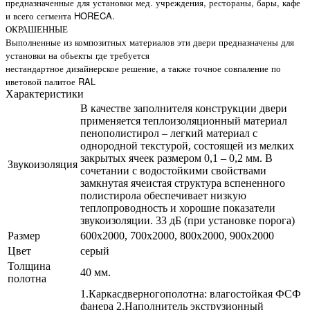
предназначенные для установки мед. учреждения, рестораны, бары, кафе
и всего сегмента HORECA.
ОКРАШЕННЫЕ
Выполненные из композитных материалов эти двери предназначены для
установки на обьекты где требуется
нестандартное дизайнерское решение, а также точное совпаление по
иветовой палитое RAL
Характеристики
В качестве заполнителя конструкции двери
применяется теплоизоляционный материал
пенополистирол – легкий материал с
однородной текстурой, состоящей из мелких
закрытых ячеек размером 0,1 – 0,2 мм. В
Звукоизоляция
сочетании с водостойкими свойствами
замкнутая ячеистая структура вспененного
полистирола обеспечивает низкую
теплопроводность и хорошие показатели
звукоизоляции. 33 дБ (при установке порога)
Размер
600x2000, 700x2000, 800x2000, 900x2000
Цвет
серый
Толщина
40 мм.
полотна
1.Каркасдверногополотна: влагостойкая ФСФ
фанера 2.Наполнитель экструзионный