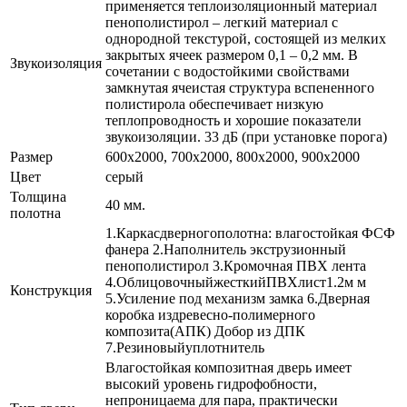
применяется теплоизоляционный материал
пенополистирол – легкий материал с
однородной текстурой, состоящей из мелких
закрытых ячеек размером 0,1 – 0,2 мм. В
Звукоизоляция
сочетании с водостойкими свойствами
замкнутая ячеистая структура вспененного
полистирола обеспечивает низкую
теплопроводность и хорошие показатели
звукоизоляции. 33 дБ (при установке порога)
Размер
600x2000, 700x2000, 800x2000, 900x2000
Цвет
серый
Толщина
40 мм.
полотна
1.Каркасдверногополотна: влагостойкая ФСФ
фанера 2.Наполнитель экструзионный
пенополистирол 3.Кромочная ПВХ лента
4.ОблицовочныйжесткийПВХлист1.2м м
Конструкция
5.Усиление под механизм замка 6.Дверная
коробка издревесно-полимерного
композита(АПК) Добор из ДПК
7.Резиновыйуплотнитель
Влагостойкая композитная дверь имеет
высокий уровень гидрофобности,
непроницаема для пара, практически