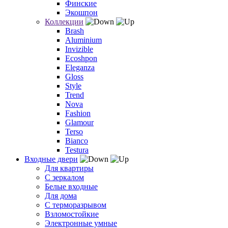
Финские
Экошпон
Коллекции
Brash
Aluminium
Invizible
Ecoshpon
Eleganza
Gloss
Style
Trend
Nova
Fashion
Glamour
Terso
Bianco
Testura
Входные двери
Для квартиры
С зеркалом
Белые входные
Для дома
С терморазрывом
Взломостойкие
Электронные умные