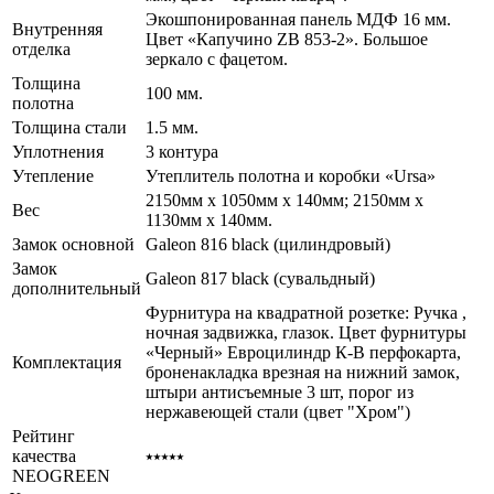
Экошпонированная панель МДФ 16 мм.
Внутренняя
Цвет «Капучино ZB 853-2». Большое
отделка
зеркало с фацетом.
Толщина
100 мм.
полотна
Толщина стали
1.5 мм.
Уплотнения
3 контура
Утепление
Утеплитель полотна и коробки «Ursa»
2150мм х 1050мм х 140мм; 2150мм х
Вес
1130мм х 140мм.
Замок основной
Galeon 816 black (цилиндровый)
Замок
Galeon 817 black (сувальдный)
дополнительный
Фурнитура на квадратной розетке: Ручка ,
ночная задвижка, глазок. Цвет фурнитуры
«Черный» Евроцилиндр К-В перфокарта,
Комплектация
броненакладка врезная на нижний замок,
штыри антисъемные 3 шт, порог из
нержавеющей стали (цвет "Хром")
Рейтинг
качества
⭑⭑⭑⭑⭑
NEOGREEN