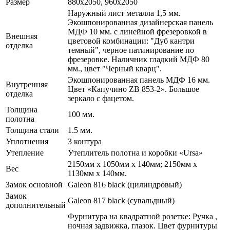
Размер
880x2050, 960x2050
Наружный лист металла 1,5 мм.
Экошпонированная дизайнерская панель
МДФ 10 мм. с линейной фрезеровкой в
Внешняя
цветовой комбинации: "Дуб кантри
отделка
темный", черное патинирование по
фрезеровке. Наличник гладкий МДФ 80
мм., цвет "Черный кварц".
Экошпонированная панель МДФ 16 мм.
Внутренняя
Цвет «Капучино ZB 853-2». Большое
отделка
зеркало с фацетом.
Толщина
100 мм.
полотна
Толщина стали
1.5 мм.
Уплотнения
3 контура
Утепление
Утеплитель полотна и коробки «Ursa»
2150мм х 1050мм х 140мм; 2150мм х
Вес
1130мм х 140мм.
Замок основной
Galeon 816 black (цилиндровый)
Замок
Galeon 817 black (сувальдный)
дополнительный
Фурнитура на квадратной розетке: Ручка ,
ночная задвижка, глазок. Цвет фурнитуры