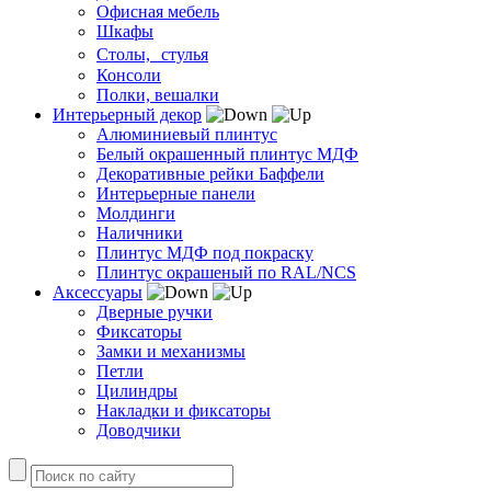
Офисная мебель
Шкафы
Столы, стулья
Консоли
Полки, вешалки
Интерьерный декор
Алюминиевый плинтус
Белый окрашенный плинтус МДФ
Декоративные рейки Баффели
Интерьерные панели
Молдинги
Наличники
Плинтус МДФ под покраску
Плинтус окрашеный по RAL/NCS
Аксессуары
Дверные ручки
Фиксаторы
Замки и механизмы
Петли
Цилиндры
Накладки и фиксаторы
Доводчики