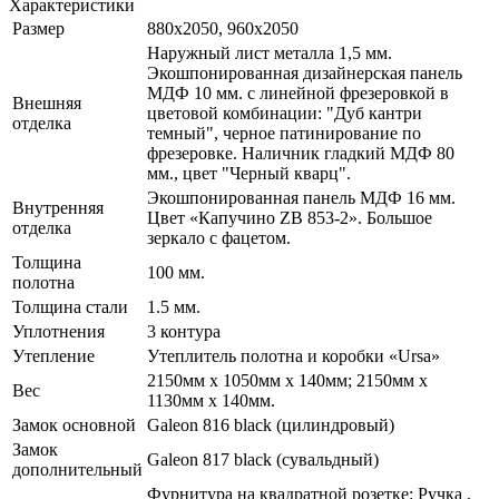
Характеристики
Размер
880x2050, 960x2050
Наружный лист металла 1,5 мм.
Экошпонированная дизайнерская панель
МДФ 10 мм. с линейной фрезеровкой в
Внешняя
цветовой комбинации: "Дуб кантри
отделка
темный", черное патинирование по
фрезеровке. Наличник гладкий МДФ 80
мм., цвет "Черный кварц".
Экошпонированная панель МДФ 16 мм.
Внутренняя
Цвет «Капучино ZB 853-2». Большое
отделка
зеркало с фацетом.
Толщина
100 мм.
полотна
Толщина стали
1.5 мм.
Уплотнения
3 контура
Утепление
Утеплитель полотна и коробки «Ursa»
2150мм х 1050мм х 140мм; 2150мм х
Вес
1130мм х 140мм.
Замок основной
Galeon 816 black (цилиндровый)
Замок
Galeon 817 black (сувальдный)
дополнительный
Фурнитура на квадратной розетке: Ручка ,