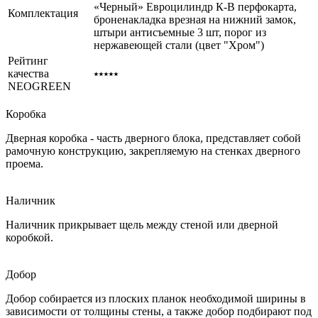
«Черный» Евроцилиндр К-В перфокарта,
Комплектация
броненакладка врезная на нижний замок,
штыри антисъемные 3 шт, порог из
нержавеющей стали (цвет "Хром")
Рейтинг
качества
⭑⭑⭑⭑⭑
NEOGREEN
Коробка
Дверная коробка - часть дверного блока, представляет собой
рамочную конструкцию, закрепляемую на стенках дверного
проема.
Наличник
Наличник прикрывает щель между стеной или дверной
коробкой.
Добор
Добор собирается из плоских планок необходимой ширины в
зависимости от толщины стены, а также добор подбирают под