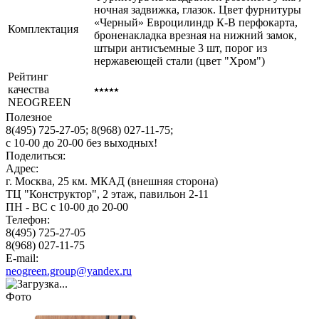
ночная задвижка, глазок. Цвет фурнитуры
«Черный» Евроцилиндр К-В перфокарта,
Комплектация
броненакладка врезная на нижний замок,
штыри антисъемные 3 шт, порог из
нержавеющей стали (цвет "Хром")
Рейтинг
качества
⭑⭑⭑⭑⭑
NEOGREEN
Полезное
8(495) 725-27-05;
8(968) 027-11-75;
с
10-00
до
20-00
без выходных!
Поделиться:
Адрес:
г. Москва, 25 км. МКАД (внешняя сторона)
ТЦ "Конструктор", 2 этаж, павильон 2-11
ПН - ВС с 10-00 до 20-00
Телефон:
8(495) 725-27-05
8(968) 027-11-75
E-mail:
neogreen.group@yandex.ru
Фото