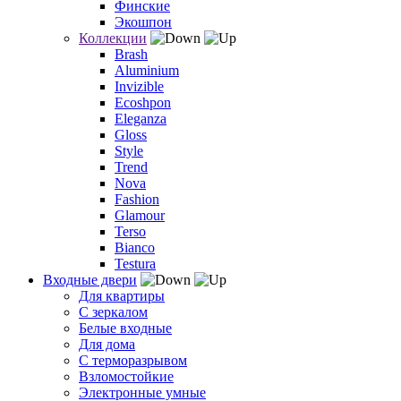
Финские
Экошпон
Коллекции
Brash
Aluminium
Invizible
Ecoshpon
Eleganza
Gloss
Style
Trend
Nova
Fashion
Glamour
Terso
Bianco
Testura
Входные двери
Для квартиры
С зеркалом
Белые входные
Для дома
С терморазрывом
Взломостойкие
Электронные умные