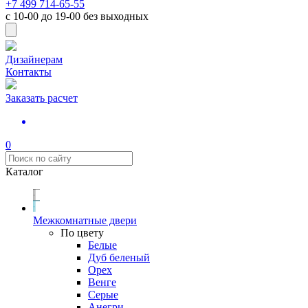
+7 499 714-65-55
с
10-00
до
19-00
без выходных
Дизайнерам
Контакты
Заказать расчет
0
Каталог
Межкомнатные двери
По цвету
Белые
Дуб беленый
Орех
Венге
Серые
Анегри