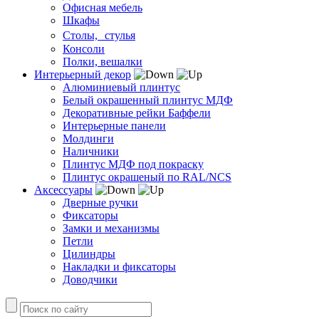
Офисная мебель
Шкафы
Столы, стулья
Консоли
Полки, вешалки
Интерьерный декор
Алюминиевый плинтус
Белый окрашенный плинтус МДФ
Декоративные рейки Баффели
Интерьерные панели
Молдинги
Наличники
Плинтус МДФ под покраску
Плинтус окрашеный по RAL/NCS
Аксессуары
Дверные ручки
Фиксаторы
Замки и механизмы
Петли
Цилиндры
Накладки и фиксаторы
Доводчики