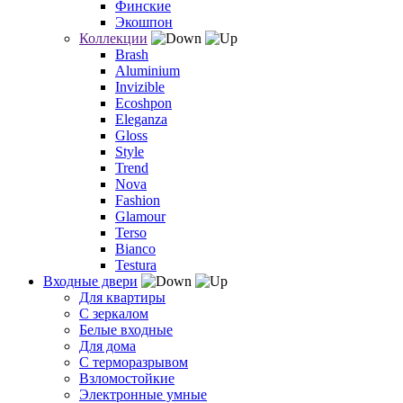
Финские
Экошпон
Коллекции
Brash
Aluminium
Invizible
Ecoshpon
Eleganza
Gloss
Style
Trend
Nova
Fashion
Glamour
Terso
Bianco
Testura
Входные двери
Для квартиры
С зеркалом
Белые входные
Для дома
С терморазрывом
Взломостойкие
Электронные умные