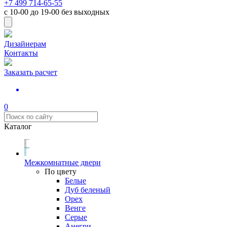
+7 499 714-65-55
с
10-00
до
19-00
без выходных
Дизайнерам
Контакты
Заказать расчет
0
Каталог
Межкомнатные двери
По цвету
Белые
Дуб беленый
Орех
Венге
Серые
Анегри