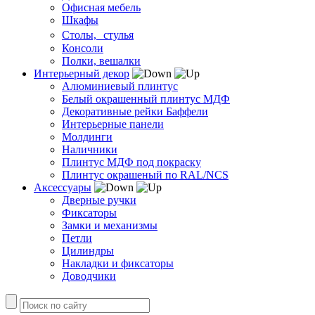
Офисная мебель
Шкафы
Столы, стулья
Консоли
Полки, вешалки
Интерьерный декор
Алюминиевый плинтус
Белый окрашенный плинтус МДФ
Декоративные рейки Баффели
Интерьерные панели
Молдинги
Наличники
Плинтус МДФ под покраску
Плинтус окрашеный по RAL/NCS
Аксессуары
Дверные ручки
Фиксаторы
Замки и механизмы
Петли
Цилиндры
Накладки и фиксаторы
Доводчики