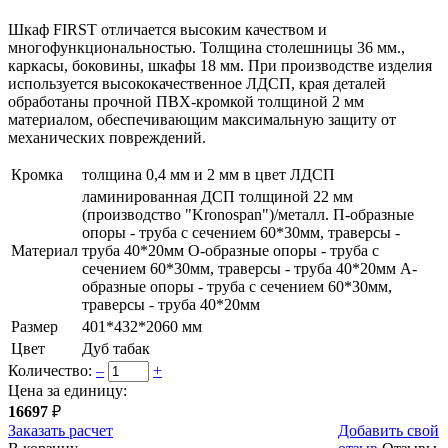
Шкаф FIRST отличается высоким качеством и
многофункциональностью. Толщина столешницы 36 мм.,
каркасы, боковины, шкафы 18 мм. При производстве изделия
используется высококачественное ЛДСП, края деталей
обработаны прочной ПВХ-кромкой толщиной 2 мм
материалом, обеспечивающим максимальную защиту от
механических повреждений.
Кромка
толщина 0,4 мм и 2 мм в цвет ЛДСП
ламинированная ДСП толщиной 22 мм
(производство "Kronospan")/металл. П-образные
опоры - труба с сечением 60*30мм, траверсы -
Материал
труба 40*20мм О-образные опоры - труба с
сечением 60*30мм, траверсы - труба 40*20мм А-
образные опоры - труба с сечением 60*30мм,
траверсы - труба 40*20мм
Размер
401*432*2060 мм
Цвет
Дуб табак
Количество:
–
+
Цена за единицу:
16697
₽
Заказать расчет
Добавить свой