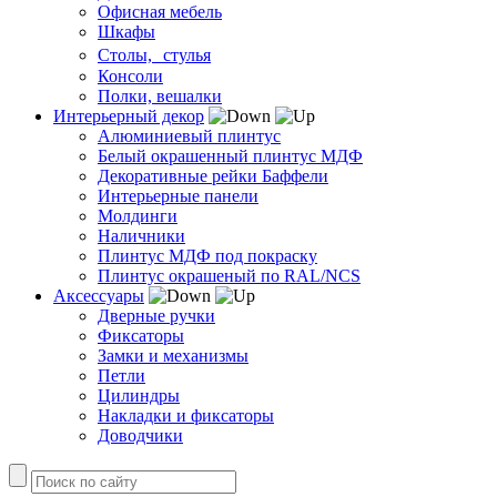
Офисная мебель
Шкафы
Столы, стулья
Консоли
Полки, вешалки
Интерьерный декор
Алюминиевый плинтус
Белый окрашенный плинтус МДФ
Декоративные рейки Баффели
Интерьерные панели
Молдинги
Наличники
Плинтус МДФ под покраску
Плинтус окрашеный по RAL/NCS
Аксессуары
Дверные ручки
Фиксаторы
Замки и механизмы
Петли
Цилиндры
Накладки и фиксаторы
Доводчики