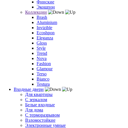
Финские
Экошпон
Коллекции
Brash
Aluminium
Invizible
Ecoshpon
Eleganza
Gloss
Style
Trend
Nova
Fashion
Glamour
Terso
Bianco
Testura
Входные двери
Для квартиры
С зеркалом
Белые входные
Для дома
С терморазрывом
Взломостойкие
Электронные умные