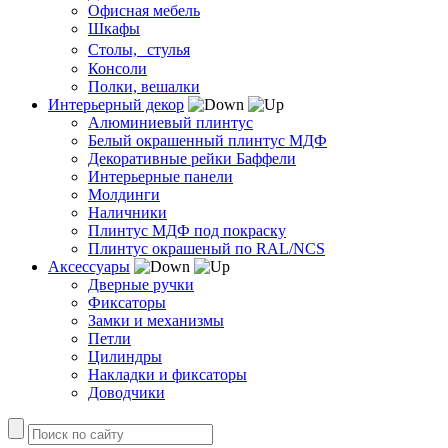
Офисная мебель
Шкафы
Столы, стулья
Консоли
Полки, вешалки
Интерьерный декор
Алюминиевый плинтус
Белый окрашенный плинтус МДФ
Декоративные рейки Баффели
Интерьерные панели
Молдинги
Наличники
Плинтус МДФ под покраску
Плинтус окрашеный по RAL/NCS
Аксессуары
Дверные ручки
Фиксаторы
Замки и механизмы
Петли
Цилиндры
Накладки и фиксаторы
Доводчики