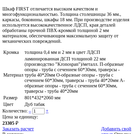
Шкаф FIRST отличается высоким качеством и
многофункциональностью. Толщина столешницы 36 мм.,
каркасы, боковины, шкафы 18 мм. При производстве изделия
используется высококачественное ЛДСП, края деталей
обработаны прочной ПВХ-кромкой толщиной 2 мм
материалом, обеспечивающим максимальную защиту от
механических повреждений.
Кромка
толщина 0,4 мм и 2 мм в цвет ЛДСП
ламинированная ДСП толщиной 22 мм
(производство "Kronospan")/металл. П-образные
опоры - труба с сечением 60*30мм, траверсы -
Материал
труба 40*20мм О-образные опоры - труба с
сечением 60*30мм, траверсы - труба 40*20мм А-
образные опоры - труба с сечением 60*30мм,
траверсы - труба 40*20мм
Размер
801*432*2060 мм
Цвет
Дуб табак
Количество:
–
+
Цена за единицу:
23305
₽
Заказать расчет
Добавить свой