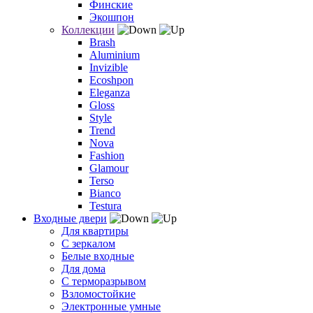
Финские
Экошпон
Коллекции
Brash
Aluminium
Invizible
Ecoshpon
Eleganza
Gloss
Style
Trend
Nova
Fashion
Glamour
Terso
Bianco
Testura
Входные двери
Для квартиры
С зеркалом
Белые входные
Для дома
С терморазрывом
Взломостойкие
Электронные умные