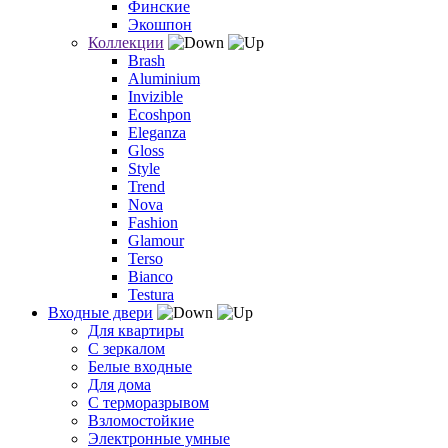
Финские
Экошпон
Коллекции
Brash
Aluminium
Invizible
Ecoshpon
Eleganza
Gloss
Style
Trend
Nova
Fashion
Glamour
Terso
Bianco
Testura
Входные двери
Для квартиры
С зеркалом
Белые входные
Для дома
С терморазрывом
Взломостойкие
Электронные умные