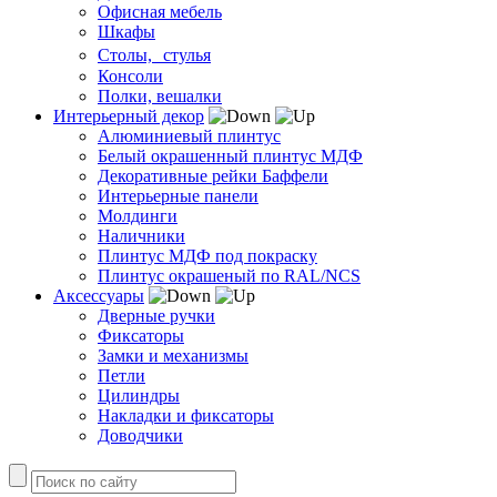
Офисная мебель
Шкафы
Столы, стулья
Консоли
Полки, вешалки
Интерьерный декор
Алюминиевый плинтус
Белый окрашенный плинтус МДФ
Декоративные рейки Баффели
Интерьерные панели
Молдинги
Наличники
Плинтус МДФ под покраску
Плинтус окрашеный по RAL/NCS
Аксессуары
Дверные ручки
Фиксаторы
Замки и механизмы
Петли
Цилиндры
Накладки и фиксаторы
Доводчики