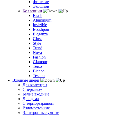
Финские
Экошпон
Коллекции
Brash
Aluminium
Invizible
Ecoshpon
Eleganza
Gloss
Style
Trend
Nova
Fashion
Glamour
Terso
Bianco
Testura
Входные двери
Для квартиры
С зеркалом
Белые входные
Для дома
С терморазрывом
Взломостойкие
Электронные умные