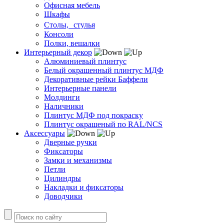
Офисная мебель
Шкафы
Столы, стулья
Консоли
Полки, вешалки
Интерьерный декор
Алюминиевый плинтус
Белый окрашенный плинтус МДФ
Декоративные рейки Баффели
Интерьерные панели
Молдинги
Наличники
Плинтус МДФ под покраску
Плинтус окрашеный по RAL/NCS
Аксессуары
Дверные ручки
Фиксаторы
Замки и механизмы
Петли
Цилиндры
Накладки и фиксаторы
Доводчики