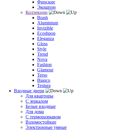
Финские
Экошпон
Коллекции
Brash
Aluminium
Invizible
Ecoshpon
Eleganza
Gloss
Style
Trend
Nova
Fashion
Glamour
Terso
Bianco
Testura
Входные двери
Для квартиры
С зеркалом
Белые входные
Для дома
С терморазрывом
Взломостойкие
Электронные умные