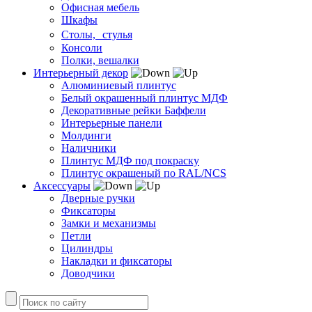
Офисная мебель
Шкафы
Столы, стулья
Консоли
Полки, вешалки
Интерьерный декор
Алюминиевый плинтус
Белый окрашенный плинтус МДФ
Декоративные рейки Баффели
Интерьерные панели
Молдинги
Наличники
Плинтус МДФ под покраску
Плинтус окрашеный по RAL/NCS
Аксессуары
Дверные ручки
Фиксаторы
Замки и механизмы
Петли
Цилиндры
Накладки и фиксаторы
Доводчики