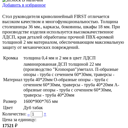
Добавить в избранное
Стол руководителя криволинейный FIRST отличается
высоким качеством и многофункциональностью. Толщина
столешницы 36 мм., каркасы, боковины, шкафы 18 мм. При
производстве изделия используется высококачественное
ЛДСП, края деталей обработаны прочной ПВХ-кромкой
толщиной 2 мм материалом, обеспечивающим максимальную
защиту от механических повреждений.
Кромка
толщина 0,4 мм и 2 мм в цвет ЛДСП
ламинированная ДСП толщиной 22 мм
(производство "Kronospan")/металл. П-образные
опоры - труба с сечением 60*30мм, траверсы -
Материал
труба 40*20мм О-образные опоры - труба с
сечением 60*30мм, траверсы - труба 40*20мм А-
образные опоры - труба с сечением 60*30мм,
траверсы - труба 40*20мм
Размер
1600*900*765 мм
Цвет
Дуб табак
Количество:
–
+
Цена за единицу:
17521
₽