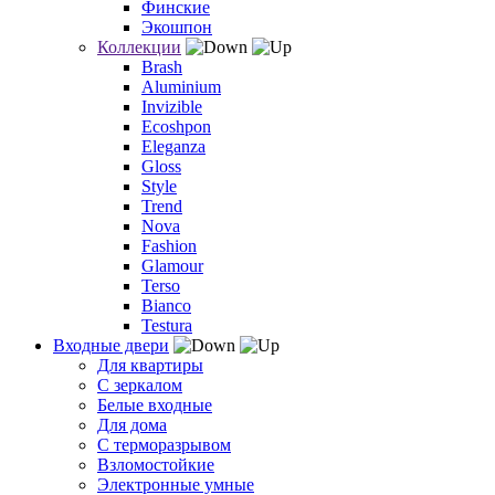
Финские
Экошпон
Коллекции
Brash
Aluminium
Invizible
Ecoshpon
Eleganza
Gloss
Style
Trend
Nova
Fashion
Glamour
Terso
Bianco
Testura
Входные двери
Для квартиры
С зеркалом
Белые входные
Для дома
С терморазрывом
Взломостойкие
Электронные умные