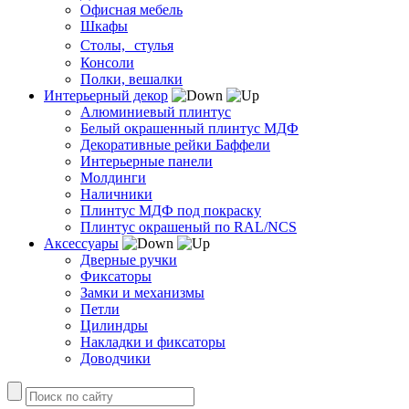
Офисная мебель
Шкафы
Столы, стулья
Консоли
Полки, вешалки
Интерьерный декор
Алюминиевый плинтус
Белый окрашенный плинтус МДФ
Декоративные рейки Баффели
Интерьерные панели
Молдинги
Наличники
Плинтус МДФ под покраску
Плинтус окрашеный по RAL/NCS
Аксессуары
Дверные ручки
Фиксаторы
Замки и механизмы
Петли
Цилиндры
Накладки и фиксаторы
Доводчики