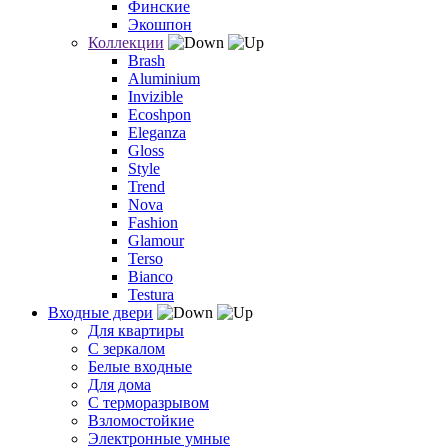
Финские
Экошпон
Коллекции
Brash
Aluminium
Invizible
Ecoshpon
Eleganza
Gloss
Style
Trend
Nova
Fashion
Glamour
Terso
Bianco
Testura
Входные двери
Для квартиры
С зеркалом
Белые входные
Для дома
С терморазрывом
Взломостойкие
Электронные умные