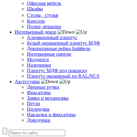
Офисная мебель
Шкафы
Столы, стулья
Консоли
Полки, вешалки
Интерьерный декор
Алюминиевый плинтус
Белый окрашенный плинтус МДФ
Декоративные рейки Баффели
Интерьерные панели
Молдинги
Наличники
Плинтус МДФ под покраску
Плинтус окрашеный по RAL/NCS
Аксессуары
Дверные ручки
Фиксаторы
Замки и механизмы
Петли
Цилиндры
Накладки и фиксаторы
Доводчики