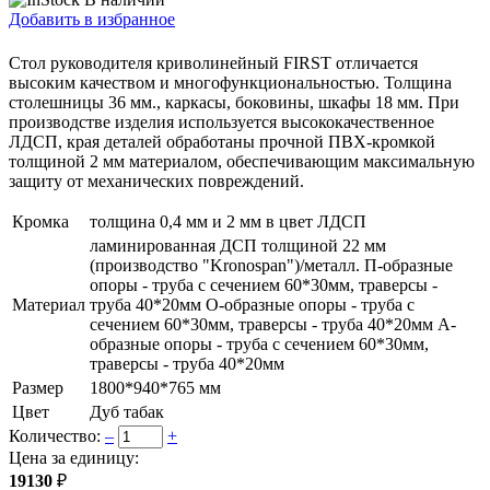
Добавить в избранное
Стол руководителя криволинейный FIRST отличается
высоким качеством и многофункциональностью. Толщина
столешницы 36 мм., каркасы, боковины, шкафы 18 мм. При
производстве изделия используется высококачественное
ЛДСП, края деталей обработаны прочной ПВХ-кромкой
толщиной 2 мм материалом, обеспечивающим максимальную
защиту от механических повреждений.
Кромка
толщина 0,4 мм и 2 мм в цвет ЛДСП
ламинированная ДСП толщиной 22 мм
(производство "Kronospan")/металл. П-образные
опоры - труба с сечением 60*30мм, траверсы -
Материал
труба 40*20мм О-образные опоры - труба с
сечением 60*30мм, траверсы - труба 40*20мм А-
образные опоры - труба с сечением 60*30мм,
траверсы - труба 40*20мм
Размер
1800*940*765 мм
Цвет
Дуб табак
Количество:
–
+
Цена за единицу:
19130
₽