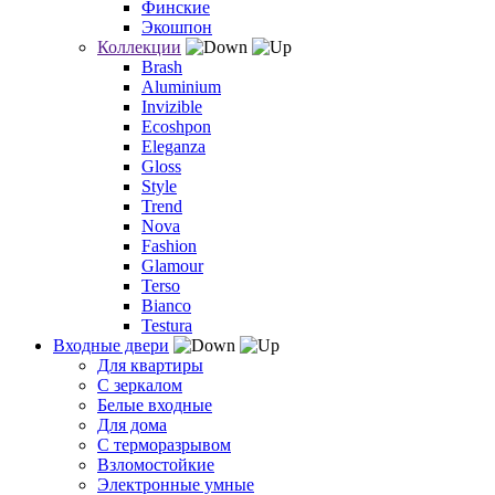
Финские
Экошпон
Коллекции
Brash
Aluminium
Invizible
Ecoshpon
Eleganza
Gloss
Style
Trend
Nova
Fashion
Glamour
Terso
Bianco
Testura
Входные двери
Для квартиры
С зеркалом
Белые входные
Для дома
С терморазрывом
Взломостойкие
Электронные умные