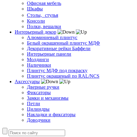
Офисная мебель
Шкафы
Столы, стулья
Консоли
Полки, вешалки
Интерьерный декор
Алюминиевый плинтус
Белый окрашенный плинтус МДФ
Декоративные рейки Баффели
Интерьерные панели
Молдинги
Наличники
Плинтус МДФ под покраску
Плинтус окрашеный по RAL/NCS
Аксессуары
Дверные ручки
Фиксаторы
Замки и механизмы
Петли
Цилиндры
Накладки и фиксаторы
Доводчики