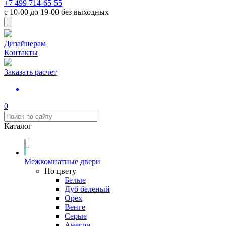
+7 499 714-65-55
с
10-00
до
19-00
без выходных
Дизайнерам
Контакты
Заказать расчет
0
Каталог
Межкомнатные двери
По цвету
Белые
Дуб беленый
Орех
Венге
Серые
Анегри