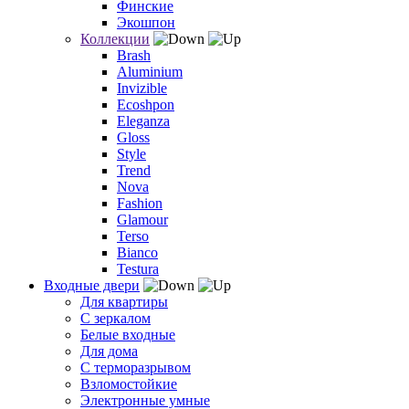
Финские
Экошпон
Коллекции
Brash
Aluminium
Invizible
Ecoshpon
Eleganza
Gloss
Style
Trend
Nova
Fashion
Glamour
Terso
Bianco
Testura
Входные двери
Для квартиры
С зеркалом
Белые входные
Для дома
С терморазрывом
Взломостойкие
Электронные умные