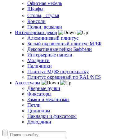
Офисная мебель
Шкафы
Столы, стулья
Консоли
Полки, вешалки
Интерьерный декор
Алюминиевый плинтус
Белый окрашенный плинтус МДФ
Декоративные рейки Баффели
Интерьерные панели
Молдинги
Наличники
Плинтус МДФ под покраску
Плинтус окрашеный по RAL/NCS
Аксессуары
Дверные ручки
Фиксаторы
Замки и механизмы
Петли
Цилиндры
Накладки и фиксаторы
Доводчики