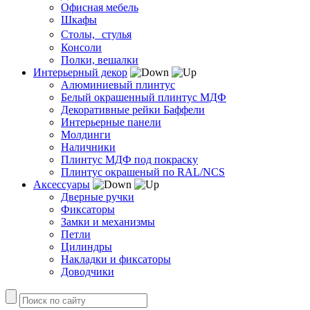
Офисная мебель
Шкафы
Столы, стулья
Консоли
Полки, вешалки
Интерьерный декор
Алюминиевый плинтус
Белый окрашенный плинтус МДФ
Декоративные рейки Баффели
Интерьерные панели
Молдинги
Наличники
Плинтус МДФ под покраску
Плинтус окрашеный по RAL/NCS
Аксессуары
Дверные ручки
Фиксаторы
Замки и механизмы
Петли
Цилиндры
Накладки и фиксаторы
Доводчики