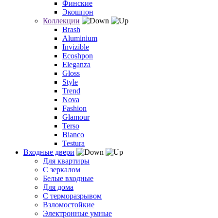
Финские
Экошпон
Коллекции
Brash
Aluminium
Invizible
Ecoshpon
Eleganza
Gloss
Style
Trend
Nova
Fashion
Glamour
Terso
Bianco
Testura
Входные двери
Для квартиры
С зеркалом
Белые входные
Для дома
С терморазрывом
Взломостойкие
Электронные умные